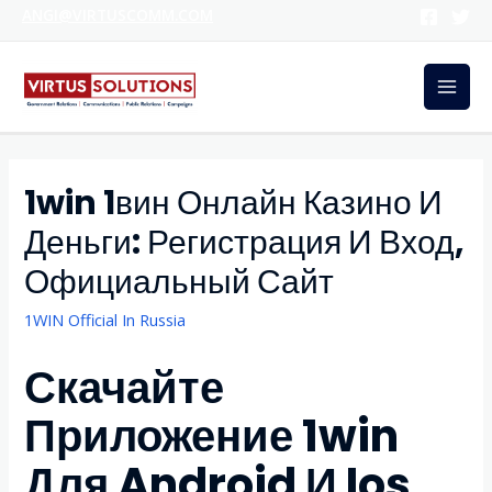
ANGI@VIRTUSCOMM.COM
1win 1вин Онлайн Казино И
Деньги: Регистрация И Вход,
Официальный Сайт
1WIN Official In Russia
Скачайте
Приложение 1win
Для Android И Ios