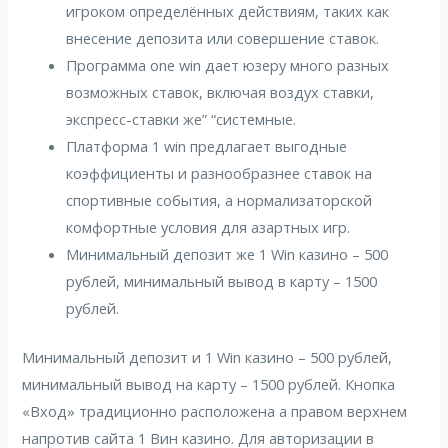
игроком определённых действиям, таких как
внесение депозита или совершение ставок.
П͏рогра͏мма one win͏ дает юзер͏у много разных
возможных ͏ставок, включая воздух ставки,
экспресс-ставки же” “системные.
Платформа 1 win предлагает выгодные
коэффициенты и разнообразнее ставок на
спортивные события, а нормализаторской
комфортные условия для азартных игр.
Минимальный депозит же 1 Win казино – 500
рублей, минимальный вывод в карту – 1500
рублей.
Минимальный депозит и 1 Win казино – 500 рублей,
минимальный вывод на карту – 1500 рублей. Кнопка
«Вход» традиционно расположена а правом верхнем
напротив сайта 1 Вин казино. Для авторизации в