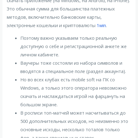
скачать приложение (на Windows, на Android, на iPhone).
Это обычная сумма для большинства платежных
методов, включительно банковские карты,
электронные кошельки и криптовалюты
1win
.
Поэтому важно указываем только реальную
доступную о себе и регистрационной анкете же
личном кабинете.
Ваучеры тоже состояли из набора символов и
вводятся а специальное поле (раздел аккаунта).
Но во всех клубах есть mobile soft на ПК со
Windows, а только этого оператора невозможно
скачать и наслаждаться игрой на фарцануть на
большом экране.
В росписи топ-матчей может насчитываться до
500 дополнительных исходов, но неизменно это
основные исходы, несколько тоталов только
фор, а также специальных ставок.