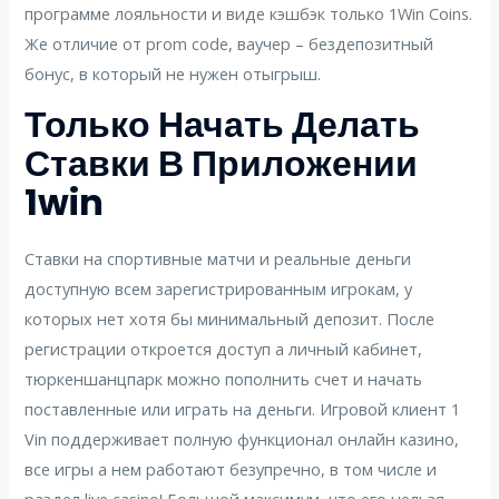
программе лояльности и виде кэшбэк только 1Win Coins.
Же отличие от prom code, ваучер – бездепозитный
бонус, в который не нужен отыгрыш.
Только Начать Делать
Ставки В Приложении
1win
Ставки на спортивные матчи и реальные деньги
доступную всем зарегистрированным игрокам, у
которых нет хотя бы минимальный депозит. После
регистрации откроется доступ а личный кабинет,
тюркеншанцпарк можно пополнить счет и начать
поставленные или играть на деньги. Игровой клиент 1
Vin поддерживает полную функционал онлайн казино,
все игры а нем работают безупречно, в том числе и