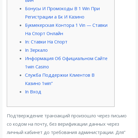
Бонусы И Промокоды В 1 Win При
Регистрации а Бк И Казино
Букмекерская Контора 1 Vin — Ставки
На Спорт Онлайн
In: Ставки На Спорт
In Зеркало
Информация Об Официальном Сайте
1win Casino
Служба Поддержки Клиентов В
Казино 1win”
In Вход
Подтверждение транзакций произошло через письмо
со кодом на почту, без верификации данных через
личный кабинет до требования администрации. Для”