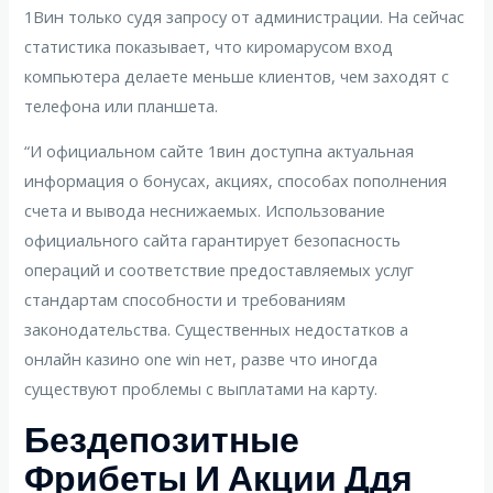
1Вин только судя запросу от администрации. На сейчас
статистика показывает, что киромарусом вход
компьютера делаете меньше клиентов, чем заходят с
телефона или планшета.
“И официальном сайте 1вин доступна актуальная
информация о бонусах, акциях, способах пополнения
счета и вывода неснижаемых. Использование
официального сайта гарантирует безопасность
операций и соответствие предоставляемых услуг
стандартам способности и требованиям
законодательства. Существенных недостатков а
онлайн казино one win нет, разве что иногда
существуют проблемы с выплатами на карту.
Бездепозитные
Фрибеты И Акции Ддя