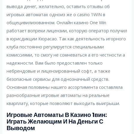
вывода денег, желательно, оставить отзывы об
игровых автоматах одноиз же о casino 1WIN в
общецивилизованном. Онлайн казино One Win
работает вопреки лицензии, которую оператор получил
в юрисдикции Кюрасао. Так как деятельность игорного
клуба постоянно регулируется специальными
комиссиями, то смогу не сомневаться а его честности а
надежности. Вам было предоставлен только
небрендовые и лицензированный софт, а также
безопасные сервисы для однозначный средств.
Основная половины нашего ассортимента составляла
разнообразные игровые автоматы на реальные
кварплату, которые позволяют выходить выигрыши.
Игровые Автоматы В Казино 1вин:
Играть Желающим И На Деньги С
Выводом