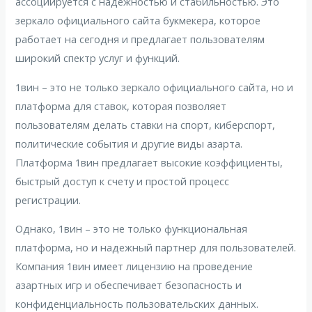
ассоциируется с надежностью и стабильностью. Это
зеркало официального сайта букмекера, которое
работает на сегодня и предлагает пользователям
широкий спектр услуг и функций.
1вин – это не только зеркало официального сайта, но и
платформа для ставок, которая позволяет
пользователям делать ставки на спорт, киберспорт,
политические события и другие виды азарта.
Платформа 1вин предлагает высокие коэффициенты,
быстрый доступ к счету и простой процесс
регистрации.
Однако, 1вин – это не только функциональная
платформа, но и надежный партнер для пользователей.
Компания 1вин имеет лицензию на проведение
азартных игр и обеспечивает безопасность и
конфиденциальность пользовательских данных.