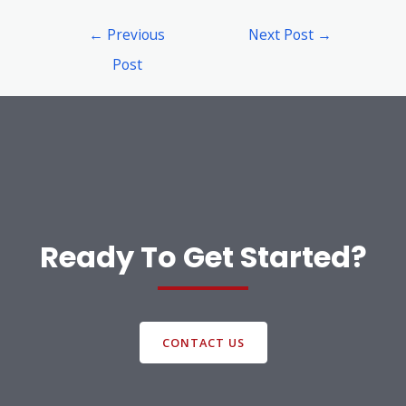
←
Previous
Next Post
→
Post
Ready To Get Started?
CONTACT US