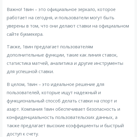
Важно! 1вин – это официальное зеркало, которое
работает на сегодня, и пользователи могут быть
уверены в том, что они делают ставки на официальном
сайте букмекера.
Также, 1вин предлагает пользователям
дополнительные функции, такие как линия ставок,
статистика матчей, аналитика и другие инструменты
для успешной ставки.
В целом, 1вин – это идеальное решение для
пользователей, которые ищут надежный и
функциональный способ делать ставки на спорт и
азарт. Компания 1вин обеспечивает безопасность и
конфиденциальность пользовательских данных, а
также предлагает высокие коэффициенты и быстрый
доступ к счету.