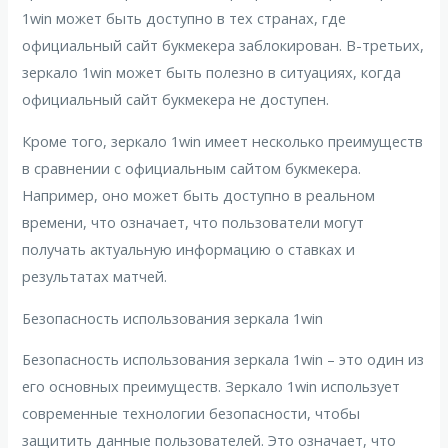
1win может быть доступно в тех странах, где
официальный сайт букмекера заблокирован. В-третьих,
зеркало 1win может быть полезно в ситуациях, когда
официальный сайт букмекера не доступен.
Кроме того, зеркало 1win имеет несколько преимуществ
в сравнении с официальным сайтом букмекера.
Например, оно может быть доступно в реальном
времени, что означает, что пользователи могут
получать актуальную информацию о ставках и
результатах матчей.
Безопасность использования зеркала 1win
Безопасность использования зеркала 1win – это один из
его основных преимуществ. Зеркало 1win использует
современные технологии безопасности, чтобы
защитить данные пользователей. Это означает, что