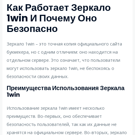
Как Работает Зеркало
1win И Почему Оно
Безопасно
Зеркало 1win – это точная копия официального сайта
букмекера, но с одним отличием: оно находится на
отдельном сервере. Это означает, что пользователи
могут использовать зеркало 1win, не беспокоясь о
безопасности своих данных.
Преимущества Использования Зеркала
1win
Использование зеркала 1win имеет несколько
преимуществ. Во-первых, оно обеспечивает
безопасность пользователей, так как их данные не
хранятся на официальном сервере. Во-вторых, зеркало