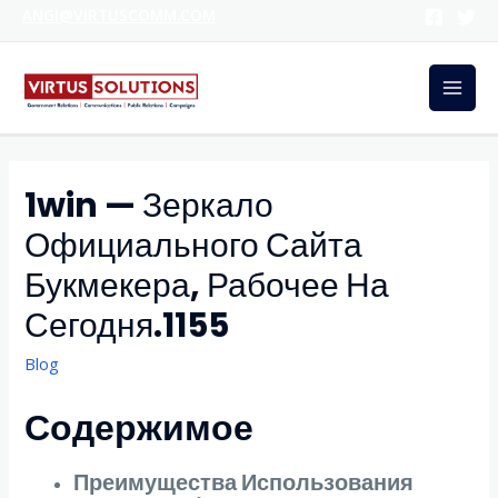
ANGI@VIRTUSCOMM.COM
1win — Зеркало
Официального Сайта
Букмекера, Рабочее На
Сегодня.1155
Blog
Содержимое
Преимущества Использования