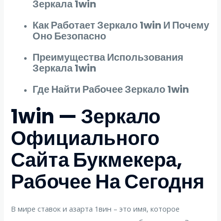
Зеркала 1win
Как Работает Зеркало 1win И Почему
Оно Безопасно
Преимущества Использования
Зеркала 1win
Где Найти Рабочее Зеркало 1win
1win — Зеркало
Официального
Сайта Букмекера,
Рабочее На Сегодня
В мире ставок и азарта 1вин – это имя, которое