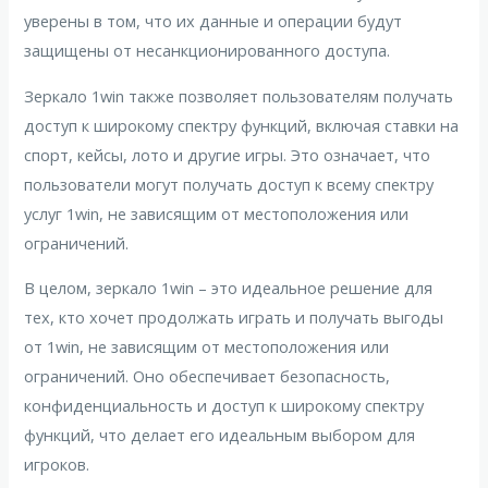
уверены в том, что их данные и операции будут
защищены от несанкционированного доступа.
Зеркало 1win также позволяет пользователям получать
доступ к широкому спектру функций, включая ставки на
спорт, кейсы, лото и другие игры. Это означает, что
пользователи могут получать доступ к всему спектру
услуг 1win, не зависящим от местоположения или
ограничений.
В целом, зеркало 1win – это идеальное решение для
тех, кто хочет продолжать играть и получать выгоды
от 1win, не зависящим от местоположения или
ограничений. Оно обеспечивает безопасность,
конфиденциальность и доступ к широкому спектру
функций, что делает его идеальным выбором для
игроков.