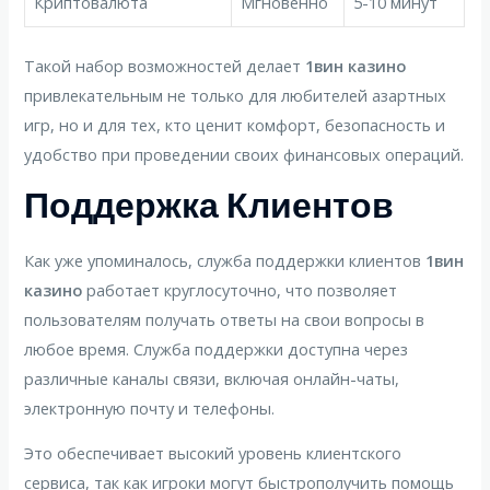
Криптовалюта
Мгновенно
5-10 минут
Такой набор возможностей делает
1вин казино
привлекательным не только для любителей азартных
игр, но и для тех, кто ценит комфорт, безопасность и
удобство при проведении своих финансовых операций.
Поддержка Клиентов
Как уже упоминалось, служба поддержки клиентов
1вин
казино
работает круглосуточно, что позволяет
пользователям получать ответы на свои вопросы в
любое время. Служба поддержки доступна через
различные каналы связи, включая онлайн-чаты,
электронную почту и телефоны.
Это обеспечивает высокий уровень клиентского
сервиса, так как игроки могут быстрополучить помощь