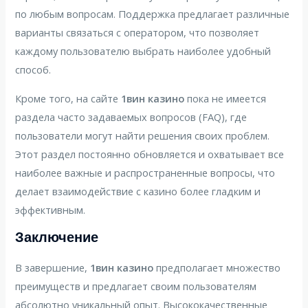
по любым вопросам. Поддержка предлагает различные
варианты связаться с оператором, что позволяет
каждому пользователю выбрать наиболее удобный
способ.
Кроме того, на сайте
1вин казино
пока не имеется
раздела часто задаваемых вопросов (FAQ), где
пользователи могут найти решения своих проблем.
Этот раздел постоянно обновляется и охватывает все
наиболее важные и распространенные вопросы, что
делает взаимодействие с казино более гладким и
эффективным.
Заключение
В завершение,
1вин казино
предполагает множество
преимуществ и предлагает своим пользователям
абсолютно уникальный опыт. Высококачественные