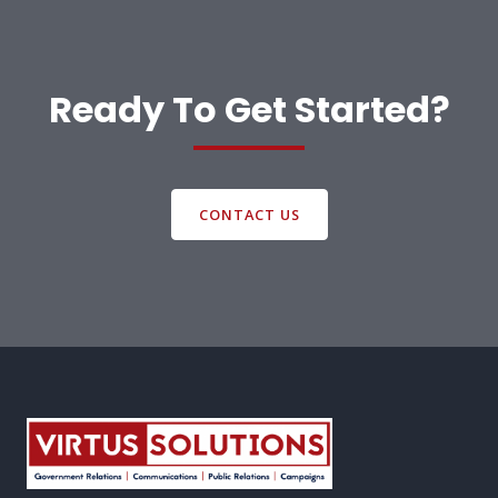
Ready To Get Started?
CONTACT US