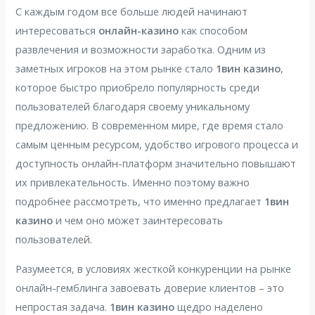
С каждым годом все больше людей начинают
интересоваться
онлайн-казино
как способом
развлечения и возможности заработка. Одним из
заметных игроков на этом рынке стало
1вин казино
,
которое быстро приобрело популярность среди
пользователей благодаря своему уникальному
предложению. В современном мире, где время стало
самым ценным ресурсом, удобство игрового процесса и
доступность онлайн-платформ значительно повышают
их привлекательность. Именно поэтому важно
подробнее рассмотреть, что именно предлагает
1вин
казино
и чем оно может заинтересовать
пользователей.
Разумеется, в условиях жесткой конкуренции на рынке
онлайн-гемблинга завоевать доверие клиентов – это
непростая задача.
1вин казино
щедро наделено