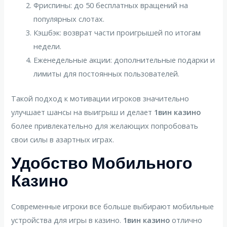
Фриспины: до 50 бесплатных вращений на
популярных слотах.
Кэшбэк: возврат части проигрышей по итогам
недели.
Еженедельные акции: дополнительные подарки и
лимиты для постоянных пользователей.
Такой подход к мотивации игроков значительно
улучшает шансы на выигрыш и делает
1вин казино
более привлекательно для желающих попробовать
свои силы в азартных играх.
Удобство Мобильного
Казино
Современные игроки все больше выбирают мобильные
устройства для игры в казино.
1вин казино
отлично