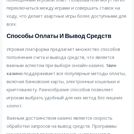
переключаться между играми и совершать ставок на
ходу, что делает азартные игры более доступными для
всех.
Способы Оплаты И Вывод Средств
Игровая платформа предлагает множество способов
пополнения счета и вывода средств, что является
важным аспектом при выборе онлайн-казино.
1вин
казино
поддерживает все популярные методы оплаты,
включая банковские карты, электронные кошельки и
криптовалюту. Разнообразие способов позволяет
игрокам выбрать удобный для них метод без лишних
хлопот.
Важным достоинством казино является скорость
обработки запросов на вывод средств. Программы