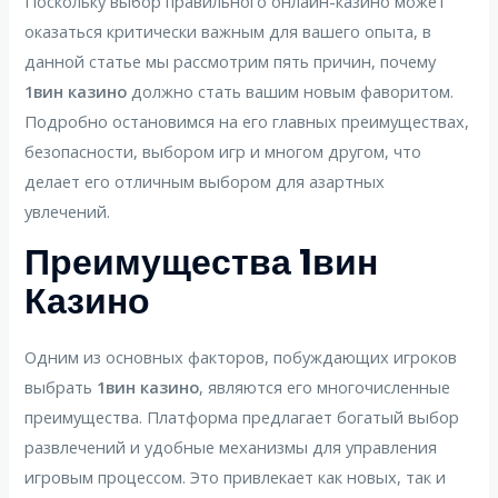
Поскольку выбор правильного онлайн-казино может
оказаться критически важным для вашего опыта, в
данной статье мы рассмотрим пять причин, почему
1вин казино
должно стать вашим новым фаворитом.
Подробно остановимся на его главных преимуществах,
безопасности, выбором игр и многом другом, что
делает его отличным выбором для азартных
увлечений.
Преимущества 1вин
Казино
Одним из основных факторов, побуждающих игроков
выбрать
1вин казино
, являются его многочисленные
преимущества. Платформа предлагает богатый выбор
развлечений и удобные механизмы для управления
игровым процессом. Это привлекает как новых, так и