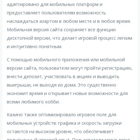
адаптировано для мобильных платформ и
предоставляет пользователям возможность
наслаждаться азартом в любом месте и в любое время.
Мобильная версия сайта сохраняет все функции
десктопной версии, что делает игровой процесс легким
и интуитивно понятным.
С помощью мобильного приложения или мобильной
версии сайта, пользователи могут пройти регистрацию,
внести депозит, участвовать в акциях и выводить
выигрыши, не выходя из дома. Это существенно
экономит время и открывает новые возможности для
всеми любимого хобби.
Казино также оптимизировало игровое поле для
мобильных устройств: графика и скорость загрузки
остаются на высоком уровне, что обеспечивает
полноценный игровой опыт. Пользователи могут легко