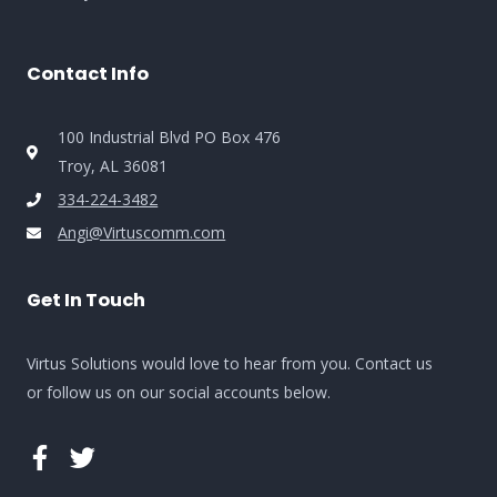
Contact Info
100 Industrial Blvd PO Box 476
Troy, AL 36081
334-224-3482
Angi@Virtuscomm.com
Get In Touch
Virtus Solutions would love to hear from you. Contact us
or follow us on our social accounts below.