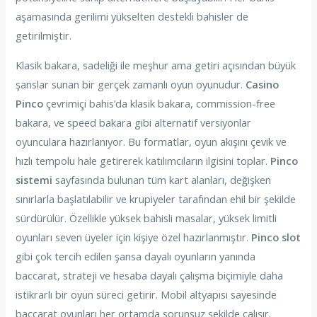
aşamasında gerilimi yükselten destekli bahisler de
getirilmiştir.
Klasik bakara, sadeliği ile meşhur ama getiri açısından büyük
şanslar sunan bir gerçek zamanlı oyun oyunudur.
Casino
Pinco
çevrimiçi bahis’da klasik bakara, commission-free
bakara, ve speed bakara gibi alternatif versiyonlar
oyunculara hazırlanıyor. Bu formatlar, oyun akışını çevik ve
hızlı tempolu hale getirerek katılımcıların ilgisini toplar.
Pinco
sistemi
sayfasında bulunan tüm kart alanları, değişken
sınırlarla başlatılabilir ve krupiyeler tarafından ehil bir şekilde
sürdürülür. Özellikle yüksek bahisli masalar, yüksek limitli
oyunları seven üyeler için kişiye özel hazırlanmıştır.
Pinco slot
gibi çok tercih edilen şansa dayalı oyunların yanında
baccarat, strateji ve hesaba dayalı çalışma biçimiyle daha
istikrarlı bir oyun süreci getirir. Mobil altyapısı sayesinde
baccarat oyunları her ortamda sorunsuz şekilde çalışır.