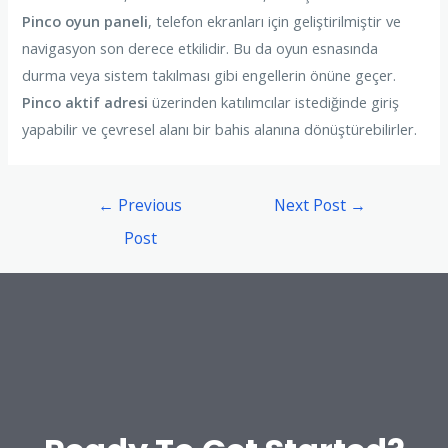
Pinco oyun paneli
, telefon ekranları için geliştirilmiştir ve
navigasyon son derece etkilidir. Bu da oyun esnasında
durma veya sistem takılması gibi engellerin önüne geçer.
Pinco aktif adresi
üzerinden katılımcılar istediğinde giriş
yapabilir ve çevresel alanı bir bahis alanına dönüştürebilirler.
←
Previous
Next Post
→
Post