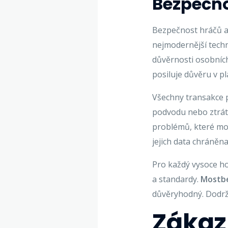
Bezpečno
Bezpečnost hráčů a 
nejmodernější techn
důvěrnosti osobních
posiluje důvěru v p
Všechny transakce p
podvodu nebo ztráty
problémů, které moh
jejich data chráněna
Pro každý vysoce ho
a standardy.
Mostb
důvěryhodný. Dodržo
Zákaz