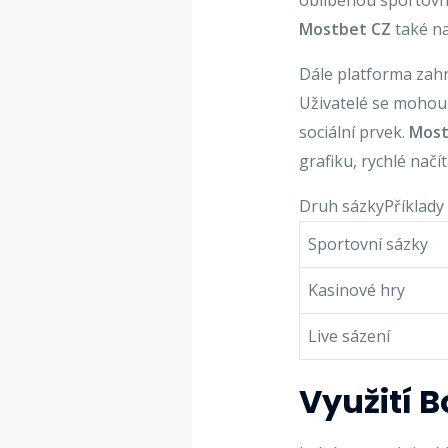
oblíbenou sportovní
Mostbet CZ
také na
Dále platforma zahr
Uživatelé se mohou 
sociální prvek.
Most
grafiku, rychlé nač
Druh sázkyPříklady
Sportovní sázky
Kasinové hry
Live sázení
Využití 