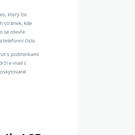
s, který lze
h stránek, kde
ko se otevře
 telefonní číslo.
asit s podmínkami
rží e-mail s
 poskytované