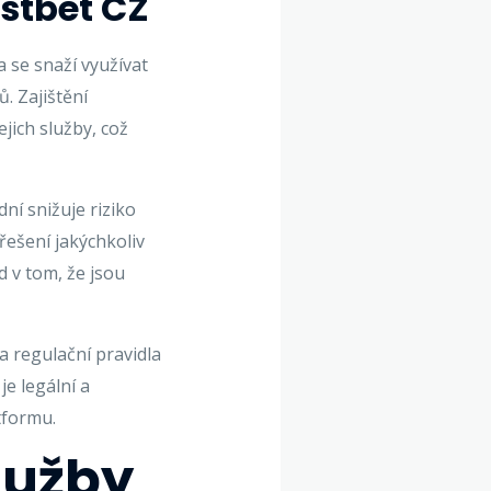
stbet CZ
a se snaží využívat
. Zajištění
jich služby, což
ní snižuje riziko
řešení jakýchkoliv
 v tom, že jsou
a regulační pravidla
je legální a
tformu.
lužby