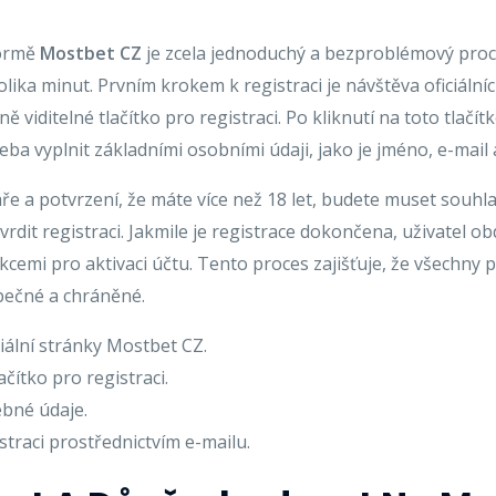
formě
Mostbet CZ
je zcela jednoduchý a bezproblémový proce
ika minut. Prvním krokem k registraci je návštěva oficiálníc
ě viditelné tlačítko pro registraci. Po kliknutí na toto tlačít
řeba vyplnit základními osobními údaji, jako je jméno, e-mail a
ře a potvrzení, že máte více než 18 let, budete muset souhl
rdit registraci. Jakmile je registrace dokončena, uživatel obd
kcemi pro aktivaci účtu. Tento proces zajišťuje, že všechny
pečné a chráněné.
ciální stránky Mostbet CZ.
ačítko pro registraci.
ebné údaje.
straci prostřednictvím e-mailu.