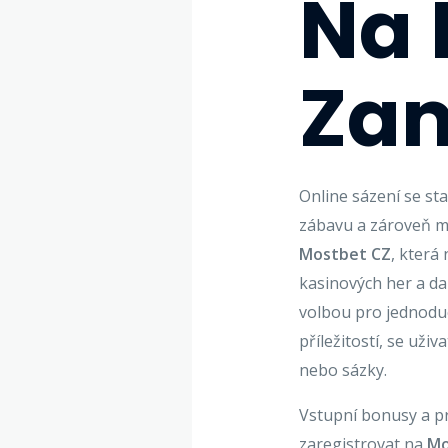
Na 
Zam
Online sázení se st
zábavu a zároveň mí
Mostbet CZ
, která
kasinových her a da
volbou pro jednoduc
příležitostí, se už
nebo sázky.
Vstupní bonusy a pr
zaregistrovat na
Mo