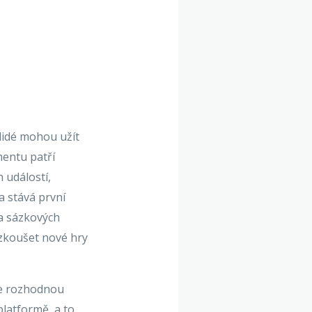
 lidé mohou užít
mentu patří
 událostí,
a stává první
 a sázkových
yzkoušet nové hry
se rozhodnou
platformě, a to