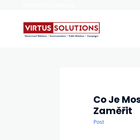
ANGI@VIRTUSCOMM.COM
Co Je Mos
Zaměřit
Post