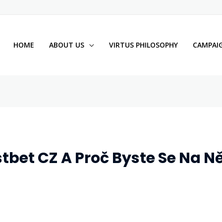
HOME
ABOUT US
VIRTUS PHILOSOPHY
CAMPAIG
tbet CZ A Proč Byste Se Na Ně