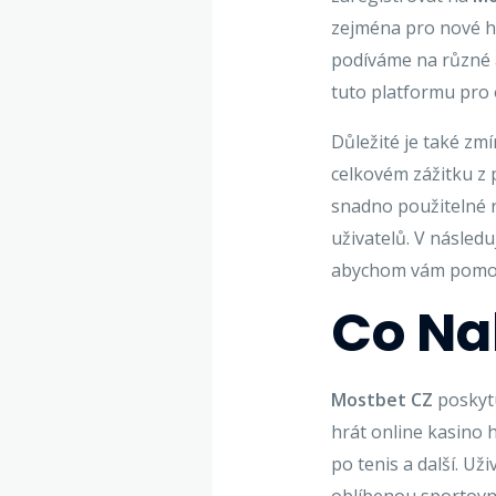
zejména pro nové hrá
podíváme na různé
tuto platformu pro 
Důležité je také zmí
celkovém zážitku z
snadno použitelné r
uživatelů. V násled
abychom vám pomohli
Co Na
Mostbet CZ
poskytu
hrát online kasino 
po tenis a další. Už