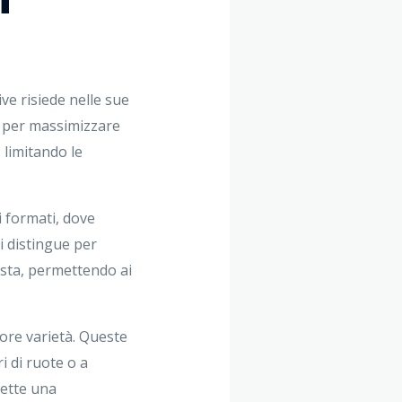
ve risiede nelle sue
i per massimizzare
 limitando le
i formati, dove
i distingue per
festa, permettendo ai
iore varietà. Queste
i di ruote o a
mette una