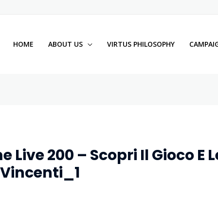
HOME
ABOUT US
VIRTUS PHILOSOPHY
CAMPAIG
 Live 200 – Scopri Il Gioco E 
 Vincenti_1