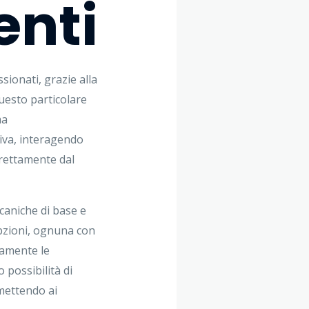
enti
sionati, grazie alla
Questo particolare
ma
iva, interagendo
irettamente dal
caniche di base e
opzioni, ognuna con
tamente le
 possibilità di
mettendo ai