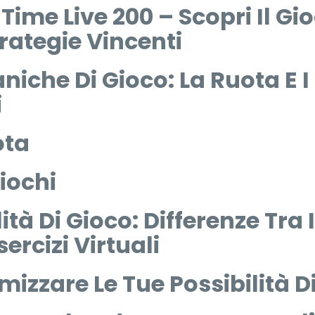
Time Live 200 – Scopri Il Gio
rategie Vincenti
iche Di Gioco: La Ruota E I
i
ota
iochi
tà Di Gioco: Differenze Tra I
sercizi Virtuali
izzare Le Tue Possibilità Di