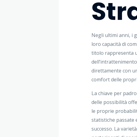
Str
Negli ultimi anni, i
loro capacità di com
titolo rappresenta 
dell’intratteniment
direttamente con un 
comfort delle propri
La chiave per padro
delle possibilità o
le proprie probabili
statistiche passate 
successo. La variet