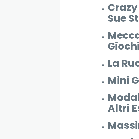
Crazy 
Sue St
Meccan
Gioch
La Ru
Mini G
Modali
Altri E
Massim