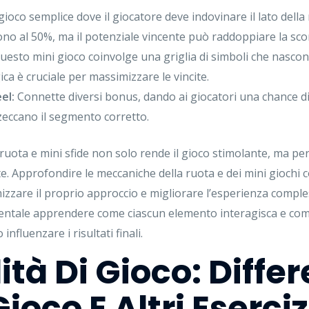
ioco semplice dove il giocatore deve indovinare il lato della
ono al 50%, ma il potenziale vincente può raddoppiare la sco
esto mini gioco coinvolge una griglia di simboli che nasco
ica è cruciale per massimizzare le vincite.
el:
Connette diversi bonus, dando ai giocatori una chance di
zeccano il segmento corretto.
ruota e mini sfide non solo rende il gioco stimolante, ma pe
cite. Approfondire le meccaniche della ruota e dei mini giochi 
mizzare il proprio approccio e migliorare l’esperienza comple
ntale apprendere come ciascun elemento interagisca e come
nfluenzare i risultati finali.
tà Di Gioco: Diffe
Gioco E Altri Eserciz