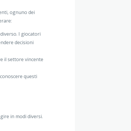
menti, ognuno dei
erare:
diverso. I giocatori
ndere decisioni
 il settore vincente
riconoscere questi
gire in modi diversi.