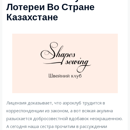
Лотереи Во Стране
Казахстане
Лицензия доказывает, что аэроклуб трудится в
корреспонденции из законом, а вот всякая акулина
разыскается добросовестной вдобавок неокрашенною.
А сегодня наша сестра прочитим в рассуждении