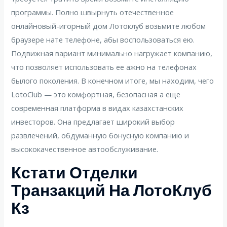
программы. Полно швырнуть отечественное
онлайновый-игорный дом Лотоклуб возьмите любом
браузере нате телефоне, абы воспользоваться ею.
Подвижная вариант минимально нагружает компанию,
что позволяет использовать ее ажно на телефонах
былого поколения. В конечном итоге, мы находим, чего
LotoClub — это комфортная, безопасная а еще
современная платформа в видах казахстанских
инвесторов. Она предлагает широкий выбор
развлечений, обдуманную бонусную компанию и
высококачественное автообслуживание.
Кстати Отделки
Транзакций На ЛотоКлуб
Кз