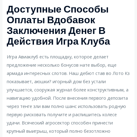
Доступные Способы
Оплаты Вдобавок
Заключения Денег В
Действия Игра Клуба
Игра Авиаклуб есть площадку, которое делает
предложение несколько бонусов нате выбор, еще
армада интересных слотов. Наш дебют став во Лото Кз
показывает, аюшки? игорный дом без устали
улучшается, сооружая журнал более конструктивным, а
навигацию удобной. После внесения первого депозита
через тенге зли вам полно шанс использовать родную
первую рисковать получите и распишитесь колесе
удачи. Всяческий агросектор способен принести
крупный выигрыш, который полно безотложно