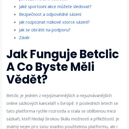
Jaké sportovní akce můžete sledovat?
Bezpečnost a odpovědné sázení
Jak rozpoznat rizikové vzorce sázení?
Jak se obrátit na podporu?
Závěr
Jak Funguje Betclic
A Co Byste Měli
Vědět?
Betclic je jedním z nejvýznamnějších a nejuznávanějších
online sázkových kanceláří v Evropě. V posledních letech se
tato platforma rychle rozrostla a stala se oblíbenou mezi
sázkaři, kteří hledají širokou škálu možností a příležitostí. Je
známý nejen pro svou snadno použitelnou platformu, ale i