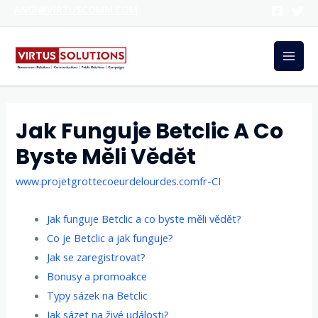
ANGI@VIRTUSCOMM.COM
Jak Funguje Betclic A Co
Byste Měli Vědět
www.projetgrottecoeurdelourdes.comfr-CI
Jak funguje Betclic a co byste měli vědět?
Co je Betclic a jak funguje?
Jak se zaregistrovat?
Bonusy a promoakce
Typy sázek na Betclic
Jak sázet na živé události?