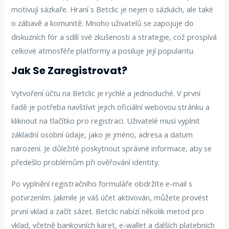
motivují sázkaře. Hraní s Betclic je nejen o sázkách, ale také
o zábavě a komunitě. Mnoho uživatelů se zapojuje do
diskuzních fór a sdílí své zkušenosti a strategie, což prospívá
celkové atmosféře platformy a posiluje její popularitu.
Jak Se Zaregistrovat?
Vytvoření účtu na Betclic je rychlé a jednoduché. V první
řadě je potřeba navštívit jejich oficiální webovou stránku a
kliknout na tlačítko pro registraci. Uživatelé musí vyplnit
základní osobní údaje, jako je jméno, adresa a datum
narození. Je důležité poskytnout správné informace, aby se
předešlo problémům při ověřování identity.
Po vyplnění registračního formuláře obdržíte e-mail s
potvrzením. Jakmile je váš účet aktivován, můžete provést
první vklad a začít sázet. Betclic nabízí několik metod pro
vklad, včetně bankovních karet, e-wallet a dalších platebních