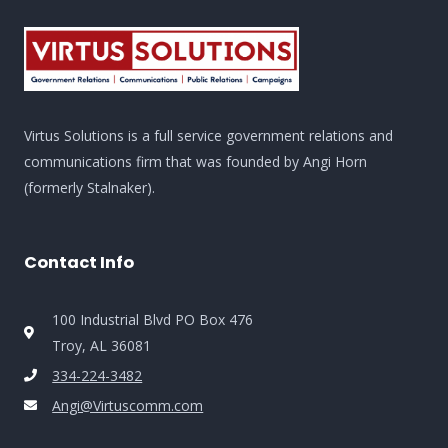
Virtus Solutions is a full service government relations and
communications firm that was founded by Angi Horn
(formerly Stalnaker).
Contact Info
100 Industrial Blvd PO Box 476
Troy, AL 36081
334-224-3482
Angi@Virtuscomm.com