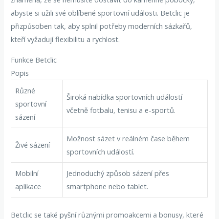
abyste si užili své oblíbené sportovní události. Betclic je
přizpůsoben tak, aby splnil potřeby moderních sázkařů,
kteří vyžadují flexibilitu a rychlost.
Funkce Betclic
Popis
Různé
Široká nabídka sportovních událostí
sportovní
včetně fotbalu, tenisu a e-sportů.
sázení
Možnost sázet v reálném čase během
Živé sázení
sportovních událostí.
Mobilní
Jednoduchý způsob sázení přes
aplikace
smartphone nebo tablet.
Betclic se také pyšní různými promoakcemi a bonusy, které