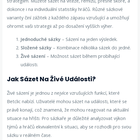
strategiím. Můžete sázet na vítěze, remízu, přesné skóre, a
dokonce i na individuální statistiky hráčů. Různé sázkové
varianty činí zážitek z každého zápasu vzrušující a umožňují
ohromit vaši strategii až po dosažení vyšších výher.
Jednoduché sázky
– Sázení na jeden výsledek.
Složené sázky
– Kombinace několika sázek do jedné.
Živé sázení
– Možnost sázet během probíhající
události.
Jak Sázet Na Živé Události?
Živé sázení je jednou z nejvíce vzrušujících funkcí, které
Betclic nabízí. Uživatelé mohou sázet na události, které se
právě konají, což znamená, že mohou reagovat na aktuální
situace na hřišti. Pro sázkaře je důležité analyzovat výkon
týmů a hráčů ekvivalentní k situaci, aby se rozhodli pro svou
sázku v reálném čase.