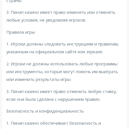
страны.
3. Пинап казино имеет право изменять или отменять
любые условия, не уведомляя игроков.
Правила игры
1. Игроки должны следовать инструкциям и правилам,
указанным на официальном сайте или зеркале.
2. Игроки не должны использовать любые программы
или инструменты, которые могут помочь им выиграть
или изменить результаты игры.
3. Пинап казино имеет право отменить любую ставку,
если она была сделана с нарушением правил.
Безопасность и конфиденциальность
1. Пинап казино обеспечивает безопасность и