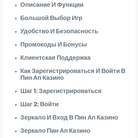
Описание И Функции
Большой Выбор Игр
Удобство И Безопасность
Промокоды И Бонусы
Клиентская Поддержка
Как Зарегистрироваться И Войти В
Пин Ап Казино
Шаг 1: Зарегистрироваться
Шаг 2: Войти
Зеркало И Вход В Пин Ап Казино
Зеркало Пин Ап Казино