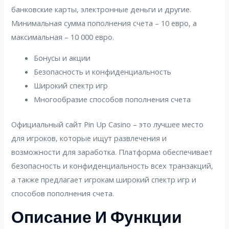
банковские карты, электронные деньги и другие.
Минимальная сумма пополнения счета – 10 евро, а
максимальная – 10 000 евро.
Бонусы и акции
Безопасность и конфиденциальность
Широкий спектр игр
Многообразие способов пополнения счета
Официальный сайт Pin Up Casino – это лучшее место
для игроков, которые ищут развлечения и
возможности для заработка. Платформа обеспечивает
безопасность и конфиденциальность всех транзакций,
а также предлагает игрокам широкий спектр игр и
способов пополнения счета.
Описание И Функции