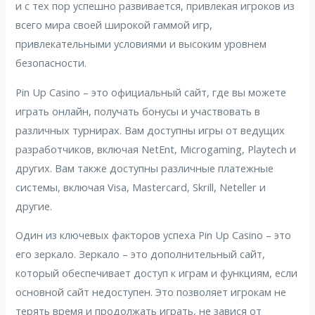
и с тех пор успешно развивается, привлекая игроков из
всего мира своей широкой гаммой игр,
привлекательными условиями и высоким уровнем
безопасности.
Pin Up Casino – это официальный сайт, где вы можете
играть онлайн, получать бонусы и участвовать в
различных турнирах. Вам доступны игры от ведущих
разработчиков, включая NetEnt, Microgaming, Playtech и
других. Вам также доступны различные платежные
системы, включая Visa, Mastercard, Skrill, Neteller и
другие.
Один из ключевых факторов успеха Pin Up Casino – это
его зеркало. Зеркало – это дополнительный сайт,
который обеспечивает доступ к играм и функциям, если
основной сайт недоступен. Это позволяет игрокам не
терять время и продолжать играть, не завися от