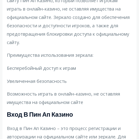
сайту Пин Ап Казино, который позволяет игрокам
играть в онлайн-казино, не оставляя имущества на
официальном сайте. Зеркало создано для обеспечения
безопасности и доступности игроков, а также для
предотвращения блокировки доступа к официальному
сайту.
Преимущества использования зеркала:
Бесперебойный доступ к играм
Увеличенная безопасность
Возможность играть в онлайн-казино, не оставляя
имущества на официальном сайте
Вход В Пин Ап Казино
Вход в Пин Ап Казино – это процесс регистрации и
авторизации на официальном сайте или зеркале. Для