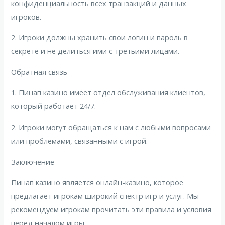
конфиденциальность всех транзакций и данных
игроков.
2. Игроки должны хранить свои логин и пароль в
секрете и не делиться ими с третьими лицами.
Обратная связь
1. Пинап казино имеет отдел обслуживания клиентов,
который работает 24/7.
2. Игроки могут обращаться к нам с любыми вопросами
или проблемами, связанными с игрой.
Заключение
Пинап казино является онлайн-казино, которое
предлагает игрокам широкий спектр игр и услуг. Мы
рекомендуем игрокам прочитать эти правила и условия
перед началом игры.