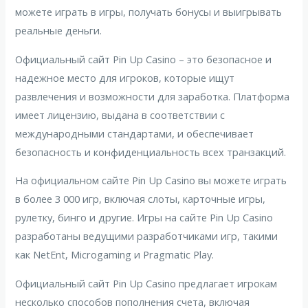
можете играть в игры, получать бонусы и выигрывать
реальные деньги.
Официальный сайт Pin Up Casino – это безопасное и
надежное место для игроков, которые ищут
развлечения и возможности для заработка. Платформа
имеет лицензию, выдана в соответствии с
международными стандартами, и обеспечивает
безопасность и конфиденциальность всех транзакций.
На официальном сайте Pin Up Casino вы можете играть
в более 3 000 игр, включая слоты, карточные игры,
рулетку, бинго и другие. Игры на сайте Pin Up Casino
разработаны ведущими разработчиками игр, такими
как NetEnt, Microgaming и Pragmatic Play.
Официальный сайт Pin Up Casino предлагает игрокам
несколько способов пополнения счета, включая