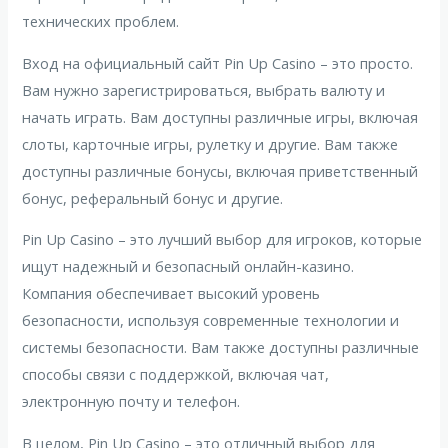
технических проблем.
Вход на официальный сайт Pin Up Casino – это просто.
Вам нужно зарегистрироваться, выбрать валюту и
начать играть. Вам доступны различные игры, включая
слоты, карточные игры, рулетку и другие. Вам также
доступны различные бонусы, включая приветственный
бонус, реферальный бонус и другие.
Pin Up Casino – это лучший выбор для игроков, которые
ищут надежный и безопасный онлайн-казино.
Компания обеспечивает высокий уровень
безопасности, используя современные технологии и
системы безопасности. Вам также доступны различные
способы связи с поддержкой, включая чат,
электронную почту и телефон.
В целом, Pin Up Casino – это отличный выбор для