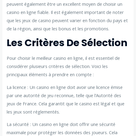
peuvent également être un excellent moyen de choisir un
casino en ligne fiable. Il est également important de noter
que les jeux de casino peuvent varier en fonction du pays et
de la région, ainsi que les bonus et les promotions.
Les Critères De Sélection
Pour choisir le meilleur casino en ligne, il est essentiel de
considérer plusieurs critères de sélection. Voici les
principaux éléments à prendre en compte :
La licence : Un casino en ligne doit avoir une licence émise
par une autorité de jeu reconnue, telle que l’Autorité des
jeux de France. Cela garantit que le casino est légal et que
les jeux sont réglementés.
La sécurité : Un casino en ligne doit offrir une sécurité
maximale pour protéger les données des joueurs. Cela