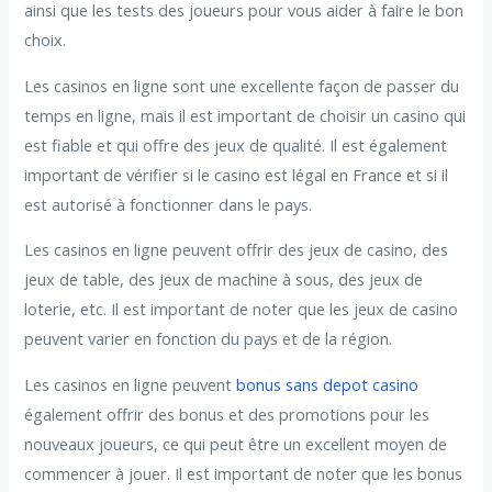
ainsi que les tests des joueurs pour vous aider à faire le bon
choix.
Les casinos en ligne sont une excellente façon de passer du
temps en ligne, mais il est important de choisir un casino qui
est fiable et qui offre des jeux de qualité. Il est également
important de vérifier si le casino est légal en France et si il
est autorisé à fonctionner dans le pays.
Les casinos en ligne peuvent offrir des jeux de casino, des
jeux de table, des jeux de machine à sous, des jeux de
loterie, etc. Il est important de noter que les jeux de casino
peuvent varier en fonction du pays et de la région.
Les casinos en ligne peuvent
bonus sans depot casino
également offrir des bonus et des promotions pour les
nouveaux joueurs, ce qui peut être un excellent moyen de
commencer à jouer. Il est important de noter que les bonus