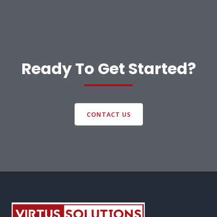
Ready To Get Started?
CONTACT US