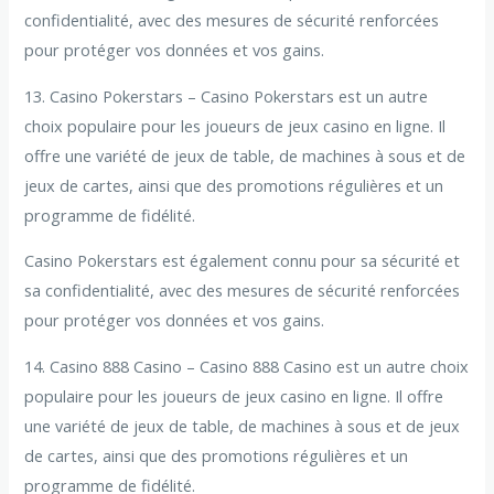
confidentialité, avec des mesures de sécurité renforcées
pour protéger vos données et vos gains.
13. Casino Pokerstars – Casino Pokerstars est un autre
choix populaire pour les joueurs de jeux casino en ligne. Il
offre une variété de jeux de table, de machines à sous et de
jeux de cartes, ainsi que des promotions régulières et un
programme de fidélité.
Casino Pokerstars est également connu pour sa sécurité et
sa confidentialité, avec des mesures de sécurité renforcées
pour protéger vos données et vos gains.
14. Casino 888 Casino – Casino 888 Casino est un autre choix
populaire pour les joueurs de jeux casino en ligne. Il offre
une variété de jeux de table, de machines à sous et de jeux
de cartes, ainsi que des promotions régulières et un
programme de fidélité.