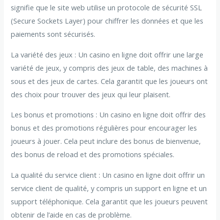
signifie que le site web utilise un protocole de sécurité SSL
(Secure Sockets Layer) pour chiffrer les données et que les
paiements sont sécurisés.
La variété des jeux : Un casino en ligne doit offrir une large
variété de jeux, y compris des jeux de table, des machines à
sous et des jeux de cartes. Cela garantit que les joueurs ont
des choix pour trouver des jeux qui leur plaisent.
Les bonus et promotions : Un casino en ligne doit offrir des
bonus et des promotions régulières pour encourager les
joueurs à jouer. Cela peut inclure des bonus de bienvenue,
des bonus de reload et des promotions spéciales.
La qualité du service client : Un casino en ligne doit offrir un
service client de qualité, y compris un support en ligne et un
support téléphonique. Cela garantit que les joueurs peuvent
obtenir de l’aide en cas de problème.