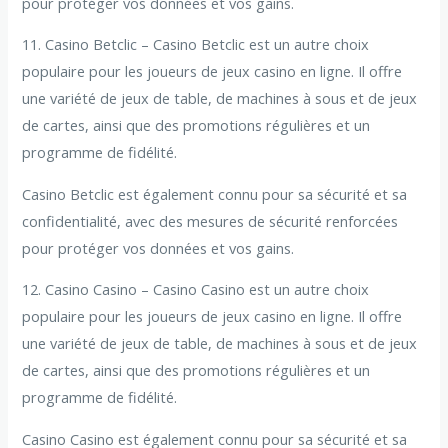
pour protéger vos données et vos gains.
11. Casino Betclic – Casino Betclic est un autre choix
populaire pour les joueurs de jeux casino en ligne. Il offre
une variété de jeux de table, de machines à sous et de jeux
de cartes, ainsi que des promotions régulières et un
programme de fidélité.
Casino Betclic est également connu pour sa sécurité et sa
confidentialité, avec des mesures de sécurité renforcées
pour protéger vos données et vos gains.
12. Casino Casino – Casino Casino est un autre choix
populaire pour les joueurs de jeux casino en ligne. Il offre
une variété de jeux de table, de machines à sous et de jeux
de cartes, ainsi que des promotions régulières et un
programme de fidélité.
Casino Casino est également connu pour sa sécurité et sa