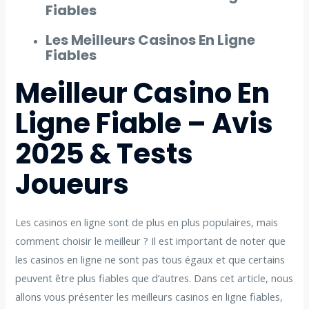
Fiables
Les Meilleurs Casinos En Ligne
Fiables
Meilleur Casino En
Ligne Fiable – Avis
2025 & Tests
Joueurs
Les casinos en ligne sont de plus en plus populaires, mais
comment choisir le meilleur ? Il est important de noter que
les casinos en ligne ne sont pas tous égaux et que certains
peuvent être plus fiables que d’autres. Dans cet article, nous
allons vous présenter les meilleurs casinos en ligne fiables,