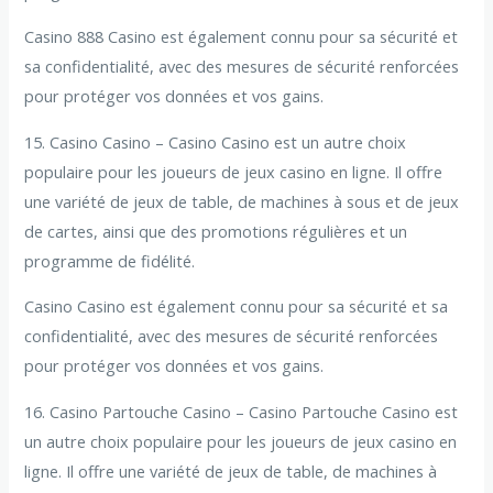
Casino 888 Casino est également connu pour sa sécurité et
sa confidentialité, avec des mesures de sécurité renforcées
pour protéger vos données et vos gains.
15. Casino Casino – Casino Casino est un autre choix
populaire pour les joueurs de jeux casino en ligne. Il offre
une variété de jeux de table, de machines à sous et de jeux
de cartes, ainsi que des promotions régulières et un
programme de fidélité.
Casino Casino est également connu pour sa sécurité et sa
confidentialité, avec des mesures de sécurité renforcées
pour protéger vos données et vos gains.
16. Casino Partouche Casino – Casino Partouche Casino est
un autre choix populaire pour les joueurs de jeux casino en
ligne. Il offre une variété de jeux de table, de machines à