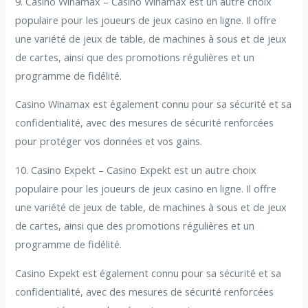
9. Casino Winamax – Casino Winamax est un autre choix
populaire pour les joueurs de jeux casino en ligne. Il offre
une variété de jeux de table, de machines à sous et de jeux
de cartes, ainsi que des promotions régulières et un
programme de fidélité.
Casino Winamax est également connu pour sa sécurité et sa
confidentialité, avec des mesures de sécurité renforcées
pour protéger vos données et vos gains.
10. Casino Expekt – Casino Expekt est un autre choix
populaire pour les joueurs de jeux casino en ligne. Il offre
une variété de jeux de table, de machines à sous et de jeux
de cartes, ainsi que des promotions régulières et un
programme de fidélité.
Casino Expekt est également connu pour sa sécurité et sa
confidentialité, avec des mesures de sécurité renforcées