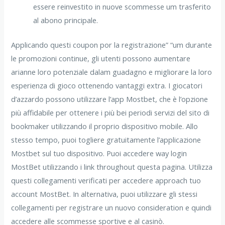
essere reinvestito in nuove scommesse um trasferito
al abono principale.
Applicando questi coupon por la registrazione” “um durante
le promozioni continue, gli utenti possono aumentare
arianne loro potenziale dalam guadagno e migliorare la loro
esperienza di gioco ottenendo vantaggi extra. I giocatori
d’azzardo possono utilizzare l’app Mostbet, che è l’opzione
più affidabile per ottenere i più bei periodi servizi del sito di
bookmaker utilizzando il proprio dispositivo mobile. Allo
stesso tempo, puoi togliere gratuitamente l’applicazione
Mostbet sul tuo dispositivo. Puoi accedere way login
MostBet utilizzando i link throughout questa pagina. Utilizza
questi collegamenti verificati per accedere approach tuo
account MostBet. In alternativa, puoi utilizzare gli stessi
collegamenti per registrare un nuovo consideration e quindi
accedere alle scommesse sportive e al casinò.