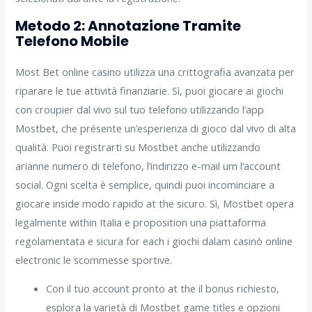
Metodo 2: Annotazione Tramite
Telefono Mobile
Most Bet online casino utilizza una crittografia avanzata per
riparare le tue attività finanziarie. Sì, puoi giocare ai giochi
con croupier dal vivo sul tuo telefono utilizzando l’app
Mostbet, che présente un’esperienza di gioco dal vivo di alta
qualità. Puoi registrarti su Mostbet anche utilizzando
arianne numero di telefono, l’indirizzo e-mail um l’account
social. Ogni scelta è semplice, quindi puoi incominciare a
giocare inside modo rapido at the sicuro. Sì, Mostbet opera
legalmente within Italia e proposition una piattaforma
regolamentata e sicura for each i giochi dalam casinò online
electronic le scommesse sportive.
Con il tuo account pronto at the il bonus richiesto,
esplora la varietà di Mostbet game titles e opzioni