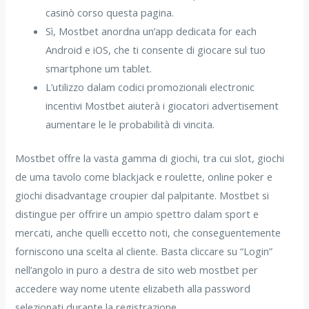
casinò corso questa pagina.
Sì, Mostbet anordna un’app dedicata for each
Android e iOS, che ti consente di giocare sul tuo
smartphone um tablet.
L’utilizzo dalam codici promozionali electronic
incentivi Mostbet aiuterà i giocatori advertisement
aumentare le le probabilità di vincita.
Mostbet offre la vasta gamma di giochi, tra cui slot, giochi
de uma tavolo come blackjack e roulette, online poker e
giochi disadvantage croupier dal palpitante. Mostbet si
distingue per offrire un ampio spettro dalam sport e
mercati, anche quelli eccetto noti, che conseguentemente
forniscono una scelta al cliente. Basta cliccare su “Login”
nell’angolo in puro a destra de sito web mostbet per
accedere way nome utente elizabeth alla password
selezionati durante la registrazione.