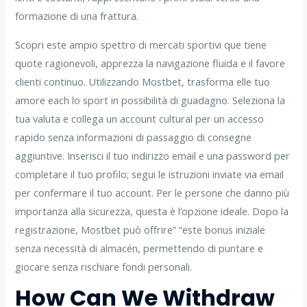
formazione di una frattura.
Scopri este ampio spettro di mercati sportivi que tiene
quote ragionevoli, apprezza la navigazione fluida e il favore
clienti continuo. Utilizzando Mostbet, trasforma elle tuo
amore each lo sport in possibilità di guadagno. Seleziona la
tua valuta e collega un account cultural per un accesso
rapido senza informazioni di passaggio di consegne
aggiuntive. Inserisci il tuo indirizzo email e una password per
completare il tuo profilo; segui le istruzioni inviate via email
per confermare il tuo account. Per le persone che danno più
importanza alla sicurezza, questa è l’opzione ideale. Dopo la
registrazione, Mostbet può offrire” “este bonus iniziale
senza necessità di almacén, permettendo di puntare e
giocare senza rischiare fondi personali.
How Can We Withdraw