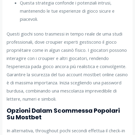
Questa strategia confonde i potenziali intrusi,
mantenendo le tue esperienze di gioco sicure e
piacevoli.
Questi giochi sono trasmessi in tempo reale de uma studi
professionali, dove croupier esperti gestiscono il gioco
propriétaire come in algun casinò fisico. I giocatori possono
interagire con i croupier e altri giocatori, rendendo
l’esperienza pada gioco ancora più realistica e coinvolgente.
Garantire la sicurezza del tuo account mostbet online casino
è di massima importanza. Inizia scegliendo una password
burdusa, combinando una mescolanza imprevedibile di
lettere, numeri e simboli.
Opzioni Dalam Scommessa Popolari
Su Mostbet
In alternativa, throughout pochi secondi effettua il check-in