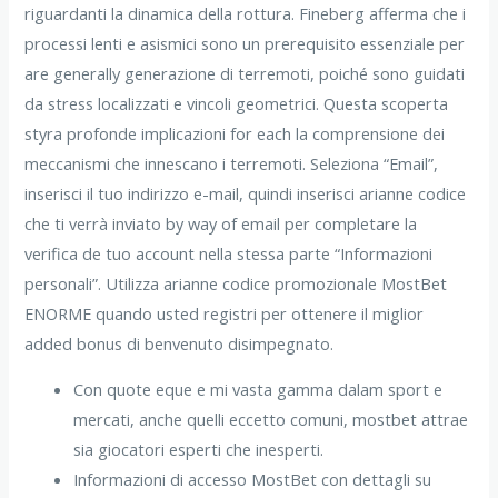
riguardanti la dinamica della rottura. Fineberg afferma che i
processi lenti e asismici sono un prerequisito essenziale per
are generally generazione di terremoti, poiché sono guidati
da stress localizzati e vincoli geometrici. Questa scoperta
styra profonde implicazioni for each la comprensione dei
meccanismi che innescano i terremoti. Seleziona “Email”,
inserisci il tuo indirizzo e-mail, quindi inserisci arianne codice
che ti verrà inviato by way of email per completare la
verifica de tuo account nella stessa parte “Informazioni
personali”. Utilizza arianne codice promozionale MostBet
ENORME quando usted registri per ottenere il miglior
added bonus di benvenuto disimpegnato.
Con quote eque e mi vasta gamma dalam sport e
mercati, anche quelli eccetto comuni, mostbet attrae
sia giocatori esperti che inesperti.
Informazioni di accesso MostBet con dettagli su