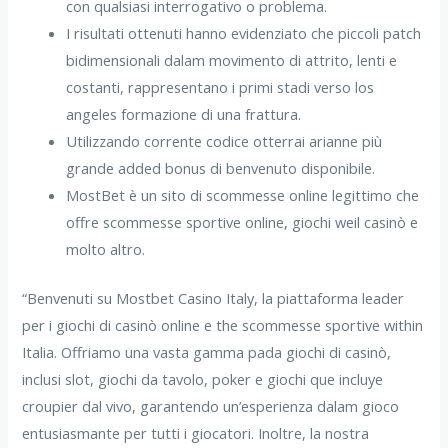
con qualsiasi interrogativo o problema.
I risultati ottenuti hanno evidenziato che piccoli patch
bidimensionali dalam movimento di attrito, lenti e
costanti, rappresentano i primi stadi verso los
angeles formazione di una frattura.
Utilizzando corrente codice otterrai arianne più
grande added bonus di benvenuto disponibile.
MostBet è un sito di scommesse online legittimo che
offre scommesse sportive online, giochi weil casinò e
molto altro.
“Benvenuti su Mostbet Casino Italy, la piattaforma leader
per i giochi di casinò online e the scommesse sportive within
Italia. Offriamo una vasta gamma pada giochi di casinò,
inclusi slot, giochi da tavolo, poker e giochi que incluye
croupier dal vivo, garantendo un’esperienza dalam gioco
entusiasmante per tutti i giocatori. Inoltre, la nostra