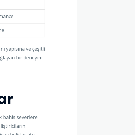
omance
ne
 yapısına ve çeşitli
ağlayan bir deneyim
ar
ak bahis severlere
ştiriciların
ını belirler. Bu