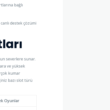
tlarına bağlı
i canlı destek çözümi
ları
yun severlere sunar.
lara ve yüksek
irçok kumar
iniz bazı slot türü
k Oyunlar