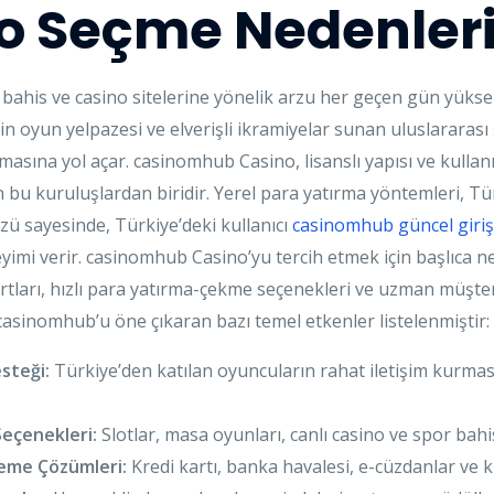
o Seçme Nedenler
 bahis ve casino sitelerine yönelik arzu her geçen gün yükse
n oyun yelpazesi ve elverişli ikramiyelar sunan uluslararası 
masına yol açar. casinomhub Casino, lisanslı yapısı ve kullan
n bu kuruluşlardan biridir. Yerel para yatırma yöntemleri, Tür
ü sayesinde, Türkiye’deki kullanıcı
casinomhub güncel giriş
eyimi verir. casinomhub Casino’yu tercih etmek için başlıca 
rtları, hızlı para yatırma-çekme seçenekleri ve uzman müşter
, casinomhub’u öne çıkaran bazı temel etkenler listelenmiştir:
steği:
Türkiye’den katılan oyuncuların rahat iletişim kurması 
eçenekleri:
Slotlar, masa oyunları, canlı casino ve spor bahi
eme Çözümleri:
Kredi kartı, banka havalesi, e-cüzdanlar ve k