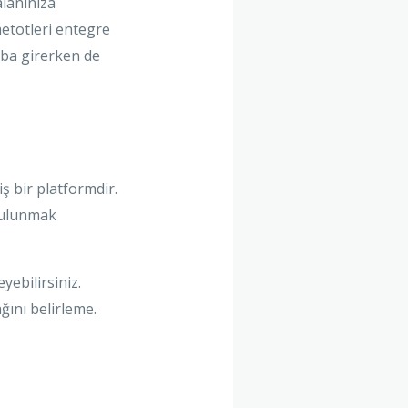
lanınıza
metotleri entegre
aba girerken de
ş bir platformdir.
 bulunmak
ebilirsiniz.
ğını belirleme.