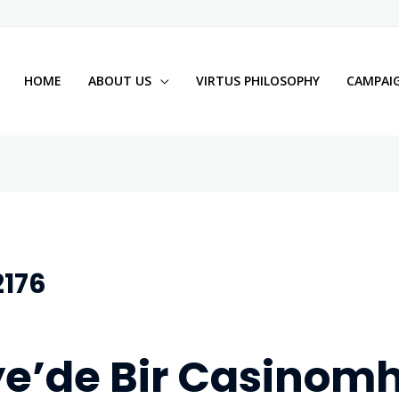
HOME
ABOUT US
VIRTUS PHILOSOPHY
CAMPAIG
176
ye’de Bir Casinom