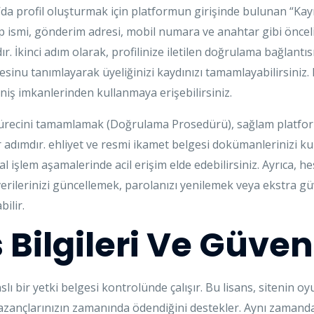
a profil oluşturmak için platformun girişinde bulunan “Kayı
 ismi, gönderim adresi, mobil numara ve anahtar gibi öncelik
r. İkinci adım olarak, profilinize iletilen doğrulama bağlantıs
esinu tanımlayarak üyeliğinizi kaydınızı tamamlayabilirsini
niş imkanlerinden kullanmaya erişebilirsiniz.
ürecini tamamlamak (Doğrulama Prosedürü), sağlam platfor
r adımdır. ehliyet ve resmi ikamet belgesi dokümanlerinizi ku
l işlem aşamalerinde acil erişim elde edebilirsiniz. Ayrıca, h
erilerinizi güncellemek, parolanızı yenilemek veya ekstra gü
bilir.
 Bilgileri Ve Güveni
nslı bir yetki belgesi kontrolünde çalışır. Bu lisans, sitenin o
kazançlarınızın zamanında ödendiğini destekler. Aynı zamanda