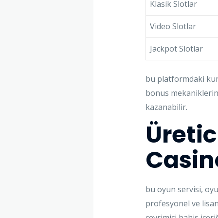
Klasik Slotlar
Video Slotlar
Jackpot Slotlar
bu platformdaki kum
bonus mekaniklerine
kazanabilir.
Üreti
Casin
bu oyun servisi, oyu
profesyonel ve lisans
çevrimiçi bahis içer