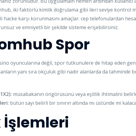
manız zorunludur. Bu uygulamain hemen ardından kullanıcı a
mhub, iki faktörlü kimlik doğrulama gibi ileri seviye kontrol 
izli hacke karşı korunmasını amaçlar. cep telefonulardan hes
runsuz ve emniyetli bir şekilde sisteme erişebilirsiniz.
omhub Spor
sino oyuncularına değil, spor tutkunulere de hitap eden geni
alanların yanı sıra okçuluk gibi nadir alanlarda da tahminde
1X2):
müsabakanın öngörüsünü veya eşitlik ihtimalini belirley
eri:
bütün sayı belirli bir sınırın altında mı üstünde mi kalaca
 İşlemleri