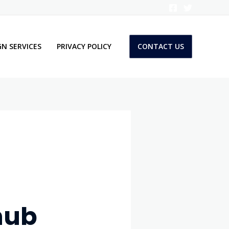
N SERVICES
PRIVACY POLICY
CONTACT US
hub