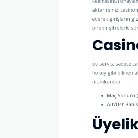
kelimesinızı onayla
aktarırsınız. casino
ederek girişların g
birebir şifrelerle so
Casin
bu servis, sadece ca
hokey gibi bilinen 
mümkündür.
Maç Sonucu (
Alt/Üst Bahisl
Üyelik