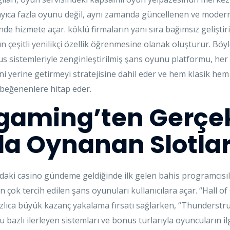
ayıca fazla oyunu değil, aynı zamanda güncellenen ve moder
inde hizmete açar. köklü firmaların yanı sıra bağımsız geliştiri
 çeşitli yenilikçi özellik öğrenmesine olanak oluşturur. Böyle
s sistemleriyle zenginleştirilmiş şans oyunu platformu, he
ni yerine getirmeyi stratejisine dahil eder ve hem klasik he
 beğenenlere hitap eder.
gaming’ten Gerçe
la Oynanan Slotla
aki casino gündeme geldiğinde ilk gelen bahis programcısıla
n çok tercih edilen şans oyunuları kullanıcılara açar. “Hall of
ızlıca büyük kazanç yakalama fırsatı sağlarken, “Thunderstru
 bazlı ilerleyen sistemları ve bonus turlarıyla oyuncuların ilg