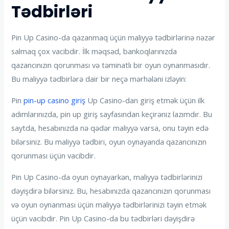
Tədbirləri
Pin Up Casino-da qazanmaq üçün maliyyə tədbirlərinə nəzər
salmaq çox vacibdir. İlk məqsəd, bankoqlarınızda
qazancınızın qorunması və təminatlı bir oyun oynanmasıdır.
Bu maliyyə tədbirlərə dair bir neçə mərhələni izləyin:
Pin
pin-up casino giriş
Up Casino-dan giriş etmək üçün ilk
adımlarınızda, pin up giriş sayfasından keçirəniz lazımdır. Bu
saytda, hesabınızda nə qədər maliyyə varsa, onu təyin edə
bilərsiniz. Bu maliyyə tədbiri, oyun oynayanda qazancınızın
qorunması üçün vacibdir.
Pin Up Casino-da oyun oynayarkən, maliyyə tədbirlərinizi
dəyişdirə bilərsiniz. Bu, hesabınızda qazancınızın qorunması
və oyun oynanması üçün maliyyə tədbirlərinizi təyin etmək
üçün vacibdir. Pin Up Casino-da bu tədbirləri dəyişdirə