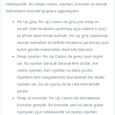
təhlükəsizdir. Bu onlayn casino, oyunları, bonuslar və dəstək
xidmətlərini müxtəlif qruplara uyğunlaşdırır.
Pin Up giriş: Pin Up Casino-da giriş yolu kolay və
sürətli. Sizin hesabınızı yaratmaq üçün sadece e-poçt
və şifrəni daxil etmək lazımdır. Pin Up giriş sayfasında
dəstək xidmətləri ilə birlikdə hesabınızı yaratmaq üçün
bütün gerekli məlumatları daxil edə bilərsiniz.
Pinup oyunları: Pin Up Casino-da geniş oyun seçimi
var. Bu oyunlar dərəcəli dərəcəli kimi slotlar, live
casino oyunları, kart oyunları və daha çoxdur.
Oyunların kimi səviyyələrində dəstəklənən live dealer
oyunları var, bu da oyunçu ilə ilə canlı interaktivlik
yaratır.
Pinap az bonuslar: Pin Up Casino-da dəstəklənən
bonuslar genişdir. Bu bonuslar yeni və təkrar gələn
oyunçular üçün təhlükəsizdir və oyunçu oyunları