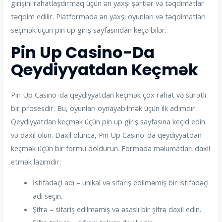
girişini rahatlaşdırmaq üçün ən yaxşı şərtlər və təqdimatlar
təqdim edilir. Platformada ən yaxşı oyunları və təqdimatları
seçmək üçün pin up giriş sayfasından keçə bilər.
Pin Up Casino-Da
Qeydiyyatdan Keçmək
Pin Up Casino-da qeydiyyatdan keçmək çox rahat və sürətli
bir prosesdir. Bu, oyunları oynayabilmək üçün ilk adımdır.
Qeydiyyatdan keçmək üçün pin up giriş sayfasına keçid edin
və daxil olun. Daxil olunca, Pin Up Casino-da qeydiyyatdan
keçmək üçün bir formu doldurun. Formada məlumatları daxil
etmək lazımdır:
İstifadəçi adı – unikal və sifariş edilməmiş bir istifadəçi
adı seçin.
Şifrə – sifariş edilməmiş və əsaslı bir şifrə daxil edin.