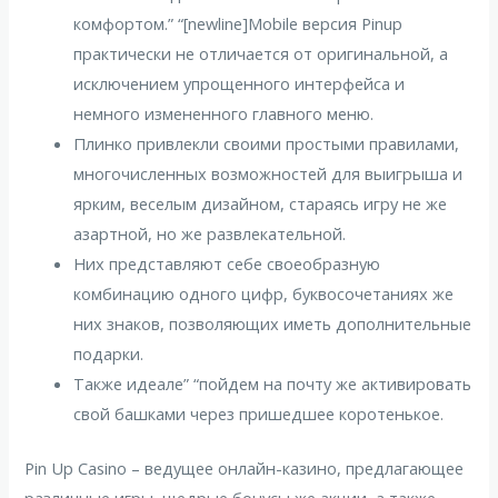
комфортом.” “[newline]Mobile версия Pinup
практически не отличается от оригинальной, а
исключением упрощенного интерфейса и
немного измененного главного меню.
Плинко привлекли своими простыми правилами,
многочисленных возможностей для выигрыша и
ярким, веселым дизайном, стараясь игру не же
азартной, но же развлекательной.
Них представляют себе своеобразную
комбинацию одного цифр, буквосочетаниях же
них знаков, позволяющих иметь дополнительные
подарки.
Также идеале” “пойдем на почту же активировать
свой башками через пришедшее коротенькое.
Pin Up Casino – ведущее онлайн-казино, предлагающее