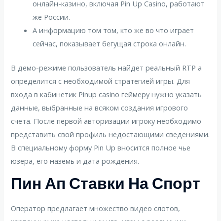
онлайн-казино, включая Pin Up Casino, работают
же России.
А информацию том том, кто же во что играет
сейчас, показывает бегущая строка онлайн.
В демо-режиме пользователь найдет реальный RTP а
определится с необходимой стратегией игры. Для
входа в кабинетик Pinup casino геймеру нужно указать
данные, выбранные на всяком создания игрового
счета. После первой авторизации игроку необходимо
представить свой профиль недостающими сведениями.
В специальному форму Pin Up вносится полное чье
юзера, его наземь и дата рождения.
Пин Ап Ставки На Спорт
Оператор предлагает множество видео слотов,