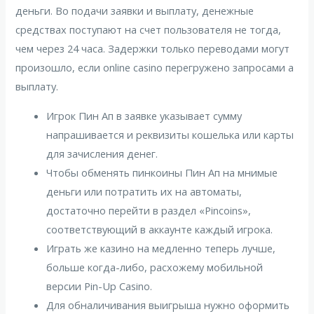
деньги. Во подачи заявки и выплату, денежные
средствах поступают на счет пользователя не тогда,
чем через 24 часа. Задержки только переводами могут
произошло, если online casino перегружено запросами а
выплату.
Игрок Пин Ап в заявке указывает сумму
напрашивается и реквизиты кошелька или карты
для зачисления денег.
Чтобы обменять пинкоины Пин Ап на мнимые
деньги или потратить их на автоматы,
достаточно перейти в раздел «Pincoins»,
соответствующий в аккаунте каждый игрока.
Играть же казино на медленно теперь лучше,
больше когда-либо, расхожему мобильной
версии Pin-Up Casino.
Для обналичивания выигрыша нужно оформить