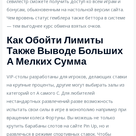
севилестр сможете получить доступ ко всем играм и
бонусам, обыкновенным на настольной версии сайта.
Чем вровень статус гемблера также беттора в системе
— тем выгоднее курс обмена взятых очков.
Как Обойти Лимиты
Также Выводе Больших
А Мелких Сумма
VIP-столы разработаны для игроков, делающих ставки
на крупные проценты, другие могут выбирать залы из
категорий от А самого С. Для любителей
нестандартных развлечений разве возможность
испытать свои силы в игре в монополию например при
вращении колеса Фортуны. Вы можешь не только
крутить барабаны слотов на сайте Pin Up, но и
развлечься в режиме спортивных ставок. Чтобы