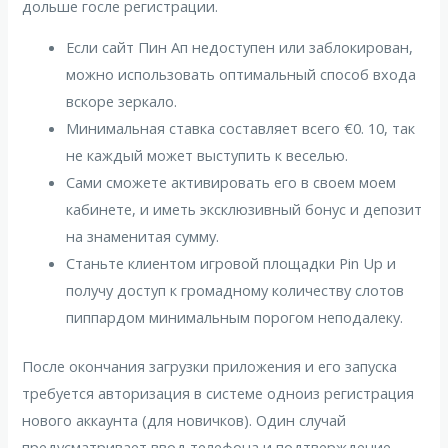
дольше госле регистрации.
Если сайт Пин Ап недоступен или заблокирован,
можно использовать оптимальный способ входа
вскоре зеркало.
Минимальная ставка составляет всего €0. 10, так
не каждый может выступить к веселью.
Сами сможете активировать его в своем моем
кабинете, и иметь эксклюзивный бонус и депозит
на знаменитая сумму.
Станьте клиентом игровой площадки Pin Up и
получу доступ к громадному количеству слотов
пиппардом минимальным порогом неподалеку.
После окончания загрузки приложения и его запуска
требуется авторизация в системе одноиз регистрация
нового аккаунта (для новичков). Один случай
предусматривает ввод телефона и подтверждение