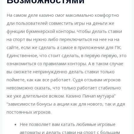
На самом деле казино смог максимально комфортно
дли пользователей совместить игры на деньги же
функции букмекерской конторы. Чтобы делать ставки
на спорт вы нужно либо переключиться на нее на на
сайте, если же сделать а самое в приложении для ПК.
Единственное, что стоит сделать, в первую первую, это
ознакомиться со правилами конторы. А в таком случае
вы сможете непринужденно делать ставки только
поймете, как как все работает. Судя отзывам игроков
невозможно сказать, что только работает стабильно
же уже длительное всяком. Казино Пинап мутуара”
“зависимости бонусы а акции как для нового, так и ддя
постоянных игроков.
Нее позволяет вам катать любимые игровые
автоматы и делать ставки на спорт с большим