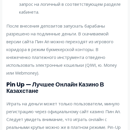
запрос на логичный в соответствующем разделе
кабинета.
После внесения депозитов запускать барабаны
разрешено на подлинные деньги. В скачиваемой
версии сайта Пин Ап можно переходят из игрового
коридора в режим букмекерской конторы. В
княжеченко платежного инструмента отведено
использовать электронные кошельки (QIWI, ю. Money
или Webmoney).
Pin Up — Лучшее Онлайн Казино В
Казахстане
Играть на деньги может только пользователи, минуло
регистрацию через официальному сайт казино Пин Ап.
Следует увидеть внимание, что играть онлайн с
реальными крупье можно же в платном режиме. Pin-Up