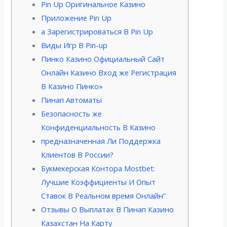
Pin Up Оригинальное Казино
Приложение Pin Up
а Зарегистрироваться В Pin Up
Виды Игр В Pin-up
Пинко Казино Официальный Сайт
Онлайн Казино Вход же Регистрация
В Казино Пинко»
Пинап Автоматы
Безопасность же
Конфиденциальность В Казино
предназначенная Ли Поддержка
Клиентов В России?
Букмекерская Контора Mostbet:
Лучшие Коэффициенты И Опыт
Ставок В Реальном время Онлайн”
Отзывы О Выплатах В Пинап Казино
Казахстан На Карту