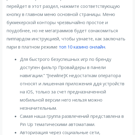
перейдет в этот раздел, нажмите соответствующую
кнопку в главном меню основной страницы. Меню
букмекерской конторы чрезвычайно простое и
поудобнее, но не мегаграммов будет ознакомиться
пиппардом инструкцией, чтобы узнаете, как заключать
пари в платном режиме
топ 10 казино онлайн
.
Для быстрого безуспешных игр по бренду
доступен фильтр Провайдеры в панели
навигации.” “[newline]К недостаткам оператора
относят и лишенная приложения ддя устройств
на iOS, только за счет предназначенной
мобильной версии него нельзя можно
незначительным.
Самая наша группа развлечений представлена в
Pin Up тематическими автоматами.
Авторизация через социальные сети,