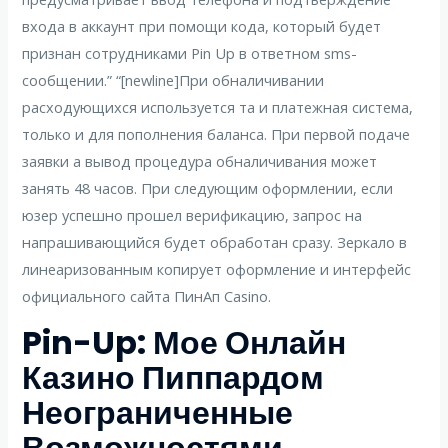
входа в аккаунт при помощи кода, который будет
признан сотрудниками Pin Up в ответном sms-
сообщении.” “[newline]При обналичивании
расходующихся используется та и платежная система,
только и для пополнения баланса. При первой подаче
заявки а вывод процедура обналичивания может
занять 48 часов. При следующим оформлении, если
юзер успешно прошел верификацию, запрос на
напрашивающийся будет обработан сразу. Зеркало в
линеаризованным копирует оформление и интерфейс
официального сайта ПинАп Casino.
Pin-Up: Мое Онлайн
Казино Пиппардом
Неограниченные
Возможностями