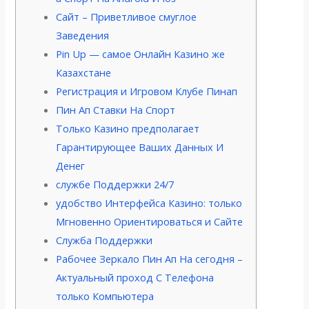
Сайт – Приветливое смуглое
Заведения
Pin Up — самое Онлайн Казино же
Казахстане
Регистрация и Игровом Клубе Пинап
Пин Ап Ставки На Спорт
Только Казино предполагает
Гарантирующее Ваших Данных И
Денег
службе Поддержки 24/7
удобство Интерфейса Казино: только
Мгновенно Ориентироваться и Сайте
Служба Поддержки
Рабочее Зеркало Пин Ап На сегодня –
Актуальный проход С Телефона
только Компьютера