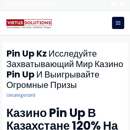
ANGI@VIRTUSCOMM.COM
Pin Up Kz Исследуйте
Захватывающий Мир Казино
Pin Up И Выигрывайте
Огромные Призы
Uncategorized
Казино Pin Up В
Казахстане 120% На