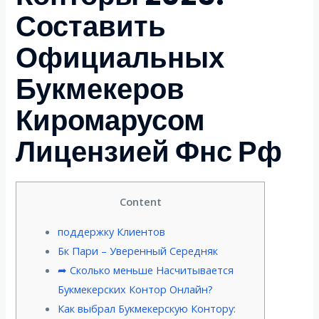
Составить
Официальных
Букмекеров
Киромарусом
Лицензией Фнс Рф
Content
поддержку Клиентов
Бк Пари – Уверенный Середняк
➦ Сколько меньше Насчитывается
Букмекерских Контор Онлайн?
Как выбрал Букмекерскую Контору: