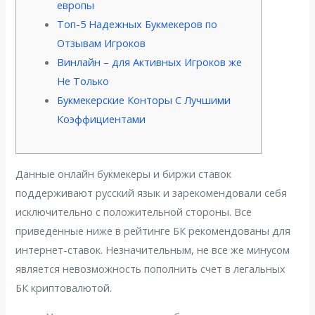
европы
Топ-5 Надежных Букмекеров по
Отзывам Игроков
Винлайн – для Активных Игроков же
Не Только
Букмекерские Конторы С Лучшими
Коэффициентами
Данные онлайн букмекеры и биржи ставок
поддерживают русский язык и зарекомендовали себя
исключительно с положительной стороны. Все
приведенные ниже в рейтинге БК рекомендованы для
интернет-ставок. Незначительным, не все же минусом
является невозможность пополнить счет в легальных
БК криптовалютой.