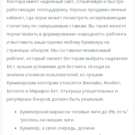
Контора имеет надежный сайт, отзывчивую и быстро
работающую техподдержку. Хорошо продуман личные
кабинет, где игрок может посмотреть исчерпывающим
статистику по совершаемым ставкам. Вы также можете
поучаствовать в формировании «народного» рейтинга
и выставить ваши оценки любому букмекеру на
страницах обзоров. Мы составили независимый
рейтинг, который сможет бетторам выбрать надежном
БК с лучшая условиями для беттинга. Исходя из
анализа откликов пользователей, ко лучшим
букмекерским конторам относятся Винлайн, Фонбет,
Бетсити и Марафон Бет. Отыгрыш утешительных и
регулярных бонусов должен быть реальным.
Букмекерская маржа на топовые лиги до 6%, есть”
“роспись на низшие лиги.
Букмекер, а свою очередь, должна