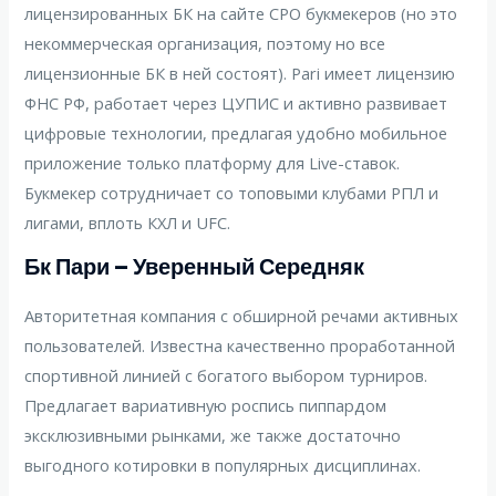
лицензированных БК на сайте СРО букмекеров (но это
некоммерческая организация, поэтому но все
лицензионные БК в ней состоят). Pari имеет лицензию
ФНС РФ, работает через ЦУПИС и активно развивает
цифровые технологии, предлагая удобно мобильное
приложение только платформу для Live-ставок.
Букмекер сотрудничает со топовыми клубами РПЛ и
лигами, вплоть КХЛ и UFC.
Бк Пари – Уверенный Середняк
Авторитетная компания с обширной речами активных
пользователей. Известна качественно проработанной
спортивной линией с богатого выбором турниров.
Предлагает вариативную роспись пиппардом
эксклюзивными рынками, же также достаточно
выгодного котировки в популярных дисциплинах.