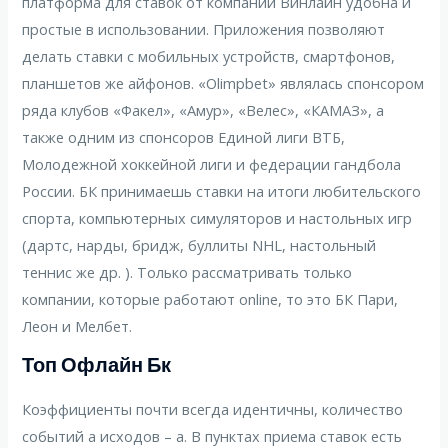
платформа для ставок от компании Винлайн удобна и
простые в использовании. Приложения позволяют
делать ставки с мобильных устройств, смартфонов,
планшетов же айфонов. «Olimpbet» являлась спонсором
ряда клубов «Факел», «Амур», «Велес», «КАМАЗ», а
также одним из спонсоров Единой лиги ВТБ,
Молодежной хоккейной лиги и федерации гандбола
России. БК принимаешь ставки на итоги любительского
спорта, компьютерных симуляторов и настольных игр
(дартс, нарды, бридж, буллиты NHL, настольный
теннис же др. ). Только рассматривать только
компании, которые работают online, то это БК Пари,
Леон и Мелбет.
Топ Офлайн Бк
Коэффициенты почти всегда идентичны, количество
событий а исходов – а. В пунктах приема ставок есть