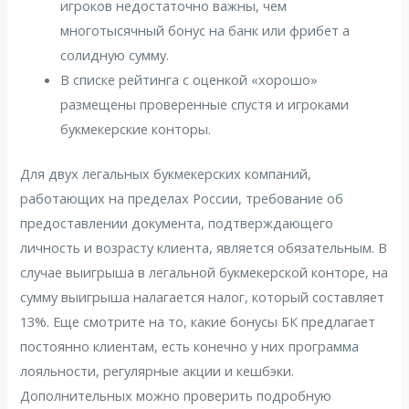
игроков недостаточно важны, чем
многотысячный бонус на банк или фрибет а
солидную сумму.
В списке рейтинга с оценкой «хорошо»
размещены проверенные спустя и игроками
букмекерские конторы.
Для двух легальных букмекерских компаний,
работающих на пределах России, требование об
предоставлении документа, подтверждающего
личность и возрасту клиента, является обязательным. В
случае выигрыша в легальной букмекерской конторе, на
сумму выигрыша налагается налог, который составляет
13%. Еще смотрите на то, какие бонусы БК предлагает
постоянно клиентам, есть конечно у них программа
лояльности, регулярные акции и кешбэки.
Дополнительных можно проверить подробную