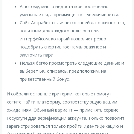
А потому, много недостатков постепенно
уменьшается, а преимуществ – увеличивается.
Сайт Астрабет отличается своей лаконичностью,
понятным для каждого пользователя
интерфейсом, который позволяет резво
подобрать спортивное немаловажное и
заключить пари.
Нельзя бегло просмотреть следующие данные и
выберет БК, опираясь, предположим, на
приветственный бонус.
И собрали основные критерии, которые помогут
хотите найти платформу, соответствующую вашим
ожиданиям. Обычный вариант — применять сервис
Госуслуги ддя верификации аккаунта. Только позволит
зарегистрироваться только пройти идентификацию и
букмекерской конторе больше за пару кликов и