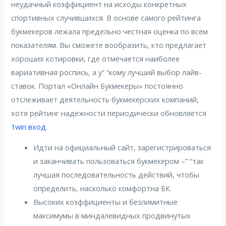
неудачный коэффициент на исходы конкретных
спортивных случившихся. В основе самого рейтинга
букмекеров лежала предельно честная оценка по всем
показателям. Вы сможете вообразить, кто предлагает
хороших котировки, где отмечается наиболее
вариативная роспись, а у” “кому лучший выбор лайв-
ставок. Портал «Онлайн Букмекеры» постоянно
отслеживает деятельность букмекерских компаний,
хотя рейтинг надежности периодически обновляется
1win вход
.
Идти на официальный сайт, зарегистрироваться
и заканчивать пользоваться букмекером –” “так
лучшая последовательность действий, чтобы
определить, насколько комфортна БК.
Высоких коэффициенты и безлимитные
максимумы в миндалевидных продвинутых