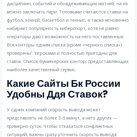
дисциплин, событий и обнадеживающих матчей, на их
можно заключать пари. Топовыми считаются ставки на
футбол, хоккей, баскетбол и теннис, а также мгновенно
набирает популярность киберспорт, хотя не равно
операторы дают возможность на него поставленные.
Все конторы одним списка (кроме «черного списка»)
проверены” “игроками и полностью пригодны для
ставок. Список букмекерских контор, предоставляющих
наиболее качественный сервис.
Какие Сайты Бк России
Удобны Ддя Ставок?
У одних компаний скорость вывода может
представлять не более 3-5 минут, а него других —
примерно суток. Чтобы отказаться конфликтных
ситуаций, важны сразу уточнить скорость вывода.