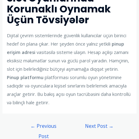
Korunaklı Oynamak
Üçün Tövsiyələr
Dijital çevrim sistemlerinde güvenlik kullanıcılar üçün birinci
hedef ön plana çıkar. Her şeyden önce yalnız yetkili
pinup
erişim adresi
vasitəsilə sisteme ulaşın. Hesap açılışı zamanı
eksiksiz məlumatlar sunun və güclü parol yaradın. Həmçinin,
slot için belirlediğiniz bütçeyi aşmamağa diqqət yetirin.
Pinup platformu
platforması sorumlu oyun yönetimine
sadiqdir və oyunculara kişisel sınırlarını belirlemek amacıyla
araçlar getirir. Bu bakış açısı oyun təcrübəsini daha kontrollü
və bilinçli hale getirir.
←
Previous
Next Post
→
Post