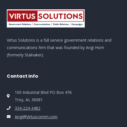
Virtus Solutions is a full service government relations and
communications firm that was founded by Angi Horn
(formerly Stalnaker).
Contact Info
100 Industrial Blvd PO Box 476
Troy, AL 36081
334-224-3482
Angi@Virtuscomm.com