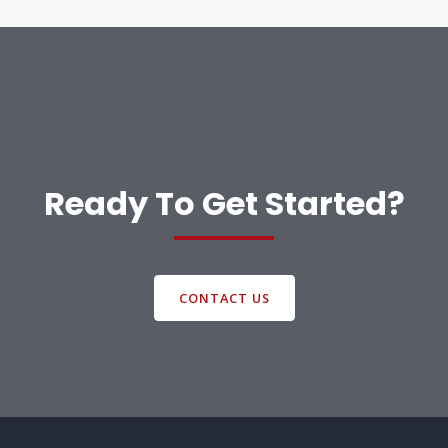
Ready To Get Started?
CONTACT US