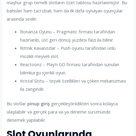
məşhur grup temelli slotların özet tablosu hazırlanmıştır. Bu
bahisler həm təcrübəli, həm də ilk defa oynayan oyunçular
arasında sevilir:
Bonanza Oyunu – Pragmatic firması tərəfindən
hazırlanıb, üst geri dönüş yüzdesi faizi ilə bilinir.
Ritmik Kavanozlar – Push oyunu tərəfindən ünlü
müzikli meyveli slot.
Reactoonz – Play’n GO firması tərəfindən sunulan
bilimkurgu içerikli oyun.
Kristal Slotu – teşvik özellikleri və çöken mekanizması
ilə zəngindir.
Bu slotlar
pinup giriş
gerçekleştirildikten sonra kolayca
ulaşılabilir və gerçek para və ya deneme sürümünde
denemek yapılabilir.
Slot Oyunlarında