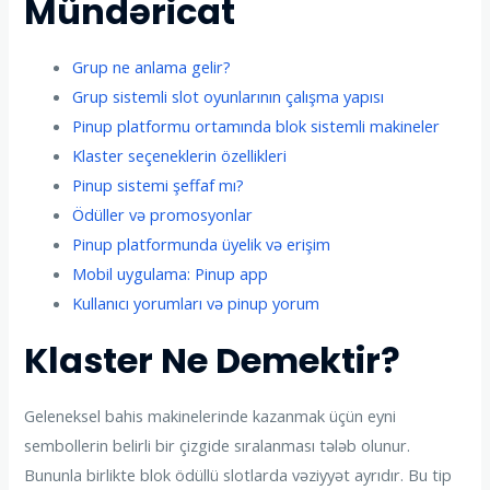
Mündəricat
Grup ne anlama gelir?
Grup sistemli slot oyunlarının çalışma yapısı
Pinup platformu ortamında blok sistemli makineler
Klaster seçeneklerin özellikleri
Pinup sistemi şeffaf mı?
Ödüller və promosyonlar
Pinup platformunda üyelik və erişim
Mobil uygulama: Pinup app
Kullanıcı yorumları və pinup yorum
Klaster Ne Demektir?
Geleneksel bahis makinelerinde kazanmak üçün eyni
sembollerin belirli bir çizgide sıralanması tələb olunur.
Bununla birlikte blok ödüllü slotlarda vəziyyət ayrıdır. Bu tip