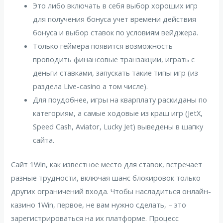
͏Это либо включать в себя͏ выбор хороших игр
для получения бонуса учет времени действия͏
бонуса и ͏выбор ставок по условиям вейджера.
Только геймера появится возможность
проводить финансовые транзакции, играть с
деньги ставками, запускать такие типы игр (из
раздела Live-casino а том числе).
Для поудобнее, игры на кварплату раскиданы по
категориям, а самые ходовые из краш игр (JetX,
Speed Cash, Aviator, Lucky Jet) выведены в шапку
сайта.
Са͏й͏т 1Win, как известное ͏место для ставок, вс͏тречает
разн͏ые ͏трудности, включая шанс блокировок только
других ограничений͏ входа. Чтобы насладиться онлайн-
казино 1Win, первое, не вам нужно сделать, – это
зарегистрироваться на их платформе. Процесс