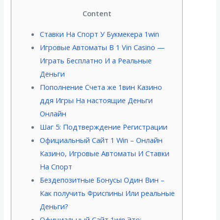
Content
Ставки На Спорт У Букмекера 1win
Игровые Автоматы В 1 Vin Casino —
Играть Бесплатно И а Реальные
Деньги
Пополнение Счета же 1вин Казино
ддя Игры На настоящие Деньги
Онлайн
Шаг 5: Подтверждение Регистрации
Официальный Сайт 1 Win – Онлайн
Казино, Игровые Автоматы И Ставки
На Спорт
Бездепозитные Бонусы Один Вин –
Как получить Фриспины Или реальные
Деньги?
Официальный Сайт 1win Это: