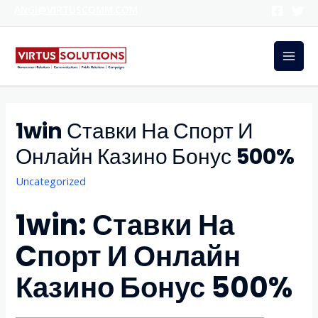
ANGI@VIRTUSCOMM.COM
1win Ставки На Спорт И
Онлайн Казино Бонус 500%
Uncategorized
1win: Ставки На
Cпорт И Онлайн
Казино Бонус 500%