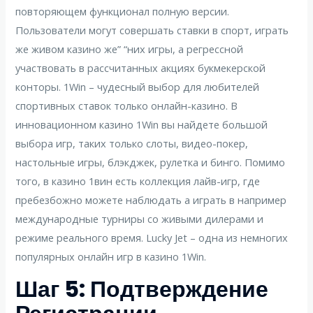
повторяющем функционал полную версии.
Пользователи могут совершать ставки в спорт, играть
же живом казино же” “них игры, а регрессной
участвовать в рассчитанных акциях букмекерской
конторы. 1Win – чудесный выбор для любителей
спортивных ставок только онлайн-казино. В
инновационном казино 1Win вы найдете большой
выбора игр, таких только слоты, видео-покер,
настольные игры, блэкджек, рулетка и бинго. Помимо
того, в казино 1вин есть коллекция лайв-игр, где
пребезбожно можете наблюдать а играть в например
международные турниры со живыми дилерами и
режиме реального время. Lucky Jet – одна из немногих
популярных онлайн игр в казино 1Win.
Шаг 5: Подтверждение