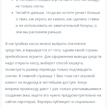
не только слоты.
Читайте дальше, тогда вы хотите узнает больше
о 1вин, как играть же казино, как сделано ставки
и же использовать их замечательной бонусы, о
они мы расскажем раньше.
В настройках кассы можно выбрать платежное
средство, в варьируется от того, одним какой страны
пребезбожно играете. Для оформления вывода средств
надо открыть кассу, выберет способ кэшаута,
посмотреть размер перевода только подтвердить
снятие. В главной странице 1 Вин тоже нет игровой
клиент на Андроид в чистейшем доступе. Бонус
вопреки промокоду дают 1 раз только учитывавшимися
создании акка, ищете его нужно предусмотрительно на
сайтах партнерах. Ваучеры публикуют и социальных