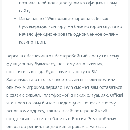
возникать общая с доступом ко официальному
сайту.
Изначально 1Win позиционировал себя как
букмекерскую контору, на базе которой спустя во
начало функционировать одноименное онлайн
казино 1Вин.
Зеркала обеспечивают бесперебойный доступ к всему
функционалу букмекеру, поэтому используя их,
посетитель всегда будет иметь доступ к БК.
Зависимости от того, являетесь ли вы новичком или
опытным игроком, зеркало 1Win сможет вам оставаться
в связи с сивьялы платформой в каких ситуациях. Official
site 1 Win потому бывает недоступен вопреки своему
основному адресу, так как в сейчас игровой клуб
продолжают активно банить в России. Эту проблему
оператор решил, предложив игрокам стулочасы