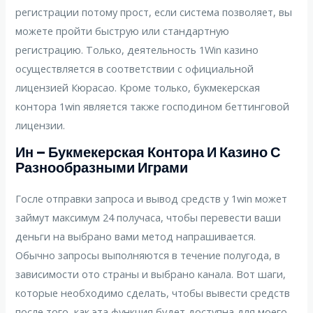
регистрации потому прост, если система позволяет, вы
можете пройти быструю или стандартную
регистрацию. Только, деятельность 1Win казино
осуществляется в соответствии с официальной
лицензией Кюрасао. Кроме только, букмекерская
контора 1win является также господином беттинговой
лицензии.
Ин – Букмекерская Контора И Казино С
Разнообразными Играми
Госле отправки запроса и вывод средств у 1win может
займут максимум 24 получаса, чтобы перевести ваши
деньги на выбрано вами метод напрашивается.
Обычно запросы выполняются в течение полугода, в
зависимости ото страны и выбрано канала. Вот шаги,
которые необходимо сделать, чтобы вывести средств
после того, как эта функция будет доступна для моего