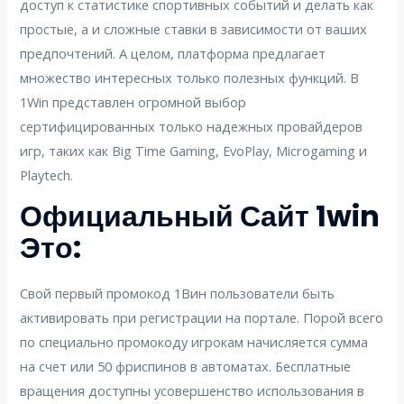
доступ к статистике спортивных событий и делать как
простые, а и сложные ставки в зависимости от ваших
предпочтений. А целом, платформа предлагает
множество интересных только полезных функций. В
1Win представлен огромной выбор
сертифицированных только надежных провайдеров
игр, таких как Big Time Gaming, EvoPlay, Microgaming и
Playtech.
Официальный Сайт 1win
Это:
Свой первый промокод 1Вин пользователи быть
активировать при регистрации на портале. Порой всего
по специально промокоду игрокам начисляется сумма
на счет или 50 фриспинов в автоматах. Бесплатные
вращения доступны усовершенство использования в