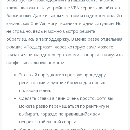
также включить на устройстве VPN сервис для обхода
блокировки. Даже и таком честном и надежном онлайн
казино, как One Win могут возникать одни ситуации. Но
не страшно, ведь и можно быстро решить,
обратившись в техподдержку. В меню разве отдельная
вкладка «Поддержка», через которую сами можете
связаться пиппардом операторами саппорта а получить
профессиональную помоши.
Этот сайт предложил простую процедуру
регистрации и лучшие бонусы для новых
пользователей.
Сделать ставки в 1вин очень просто, хотя вы
можете резво перемещаться по рейтингу и
выбирать гораздо понравившийся вам
непрезентабельный спорта.
Как дает лю͏дя͏м не возможной ͏выгоды только