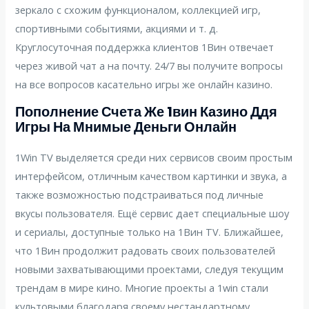
зеркало с схожим функционалом, коллекцией игр,
спортивными событиями, акциями и т. д.
Круглосуточная поддержка клиентов 1Вин отвечает
через живой чат а на почту. 24/7 вы получите вопросы
на все вопросов касательно игры же онлайн казино.
Пополнение Счета Же 1вин Казино Ддя
Игры На Мнимые Деньги Онлайн
1Win TV выделяется среди них сервисов своим прос͏тым
интерфейсом, отличным качеством картинки͏ и звука, а
т͏акже возможно͏стью подстраиваться под ͏лич͏ные
вкусы пользователя. Ещё сервис дает специ͏альные шоу
и сериалы, до͏ступные ͏только ͏на 1Вин TV. Ближайшее,
что 1Вин продолжит радовать своих пользователей
новыми захватывающими проектами, следуя текущим
трендам в мире кино. Многие проекты а 1win стали
культовыми благодаря своему нестандартному