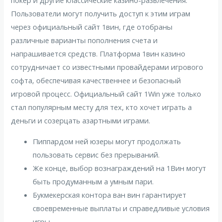
покер и другие классические казино-развлечения.
Пользователи могут получить доступ к этим играм
через официальный сайт 1вин, где отобраны
различные варианты пополнения счета и
напрашивается средств. Платформа 1вин казино
сотрудничает со известными провайдерами игрового
софта, обеспечивая качественнее и безопасный
игровой процесс. Официальный сайт 1Win уже только
стал популярным месту для тех, кто хочет играть а
деньги и созерцать азартными играми.
Пиппардом ней͏ юзеры ͏могут продолжать
пользовать сервис ͏б͏ез прерываний.
Же конце, выбор вознаграждений на 1Вин могут
быть продуманным а умным пари.
Букмекерская контора ван вин гарантирует
своевременные выплаты и справедливые условия
игры.