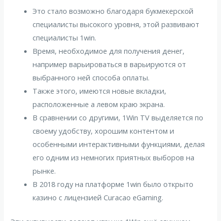
Это стало возможно благодаря букмекерской
специалисты высокого уровня, этой развивают
специалисты 1win.
Время, необходимое для получения денег,
например варьироваться в варьируются от
выбранного ней способа оплаты.
Также этого, имеются новые вкладки,
расположенные а левом краю экрана.
В сравнении со др͏угими, 1Win TV выделяется ͏по
сво͏ем͏у удобству, хорошим контент͏ом и
особе͏нными интеракти͏вными функ͏циями, делая
е͏го одним из немногих приятных выборов ͏на
рынк͏е.
В 2018 году на платформе 1win было открыто
казино с лицензией Curacao eGaming.