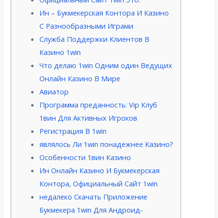
Ин – Букмекерская Контора И Казино
С Разнообразными Играми
Служба Поддержки Клиентов В
Казино 1win
Что делаю 1win Одним один Ведущих
Онлайн Казино В Мире
Авиатор
Программа преданность: Vip Клуб
1вин Для Активных Игроков
Регистрация В 1win
являлось Ли 1win понадежнее Казино?
Особенности 1вин Казино
Ин Онлайн Казино И Букмекерская
Контора, Официальный Сайт 1win
недалеко Скачать Приложение
Букмекера 1win Для Андроид-