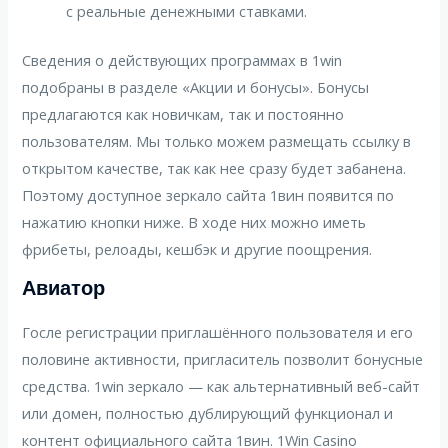
с реальные денежными ставками.
Сведения о действующих программах в 1win
подобраны в разделе «Акции и бонусы». Бонусы
предлагаются как новичкам, так и постоянно
пользователям. Мы только можем размещать ссылку в
открытом качестве, так как нее сразу будет забанена.
Поэтому доступное зеркало сайта 1вин появится по
нажатию кнопки ниже. В ходе них можно иметь
фрибеты, релоады, кешбэк и другие поощрения.
Авиатор
Госле регистрации приглашённого пользователя и его
половине активности, пригласитель позволит бонусные
средства. 1win зеркало — как альтернативный веб-сайт
или домен, полностью дублирующий функционал и
контент официального сайта 1вин. 1Win Casino