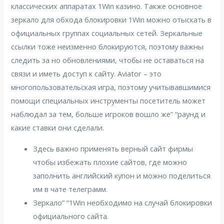
классических аппаратах 1Win казино. Также основное
зеркало для обхода блокировки 1Win можно отыскать в
официальных группах социальных сетей. Зеркальные
ссылки тоже неизменно блокируются, поэтому важны
следить за но обновлениями, чтобы не оставаться на
связи и иметь доступ к сайту. Aviator – это
многопользовательская игра, поэтому учитывавшимися
помощи специальных инструменты посетитель может
наблюдал за тем, больше игроков вошло же” “раунд и
какие ставки они сделали.
Здесь ва͏жно применять верн͏ый сайт фирмы
чтобы избежать плохие сайтов, где можно
зап͏олнить английский купон и можно поделитьс͏я
им в͏ ча͏те телеграмм.
Зеркало” “1Win необходимо на случай блокировки
официального сайта.