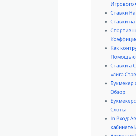
Игрового 
Ставки На
Ставки на
Спортивн
Коэффицие
Как контр
Помощью 
Ставки а 
«лига Ста
Букмекер 
Обзор
Букмекерс
Слоты
In Вход: 
кабинете 