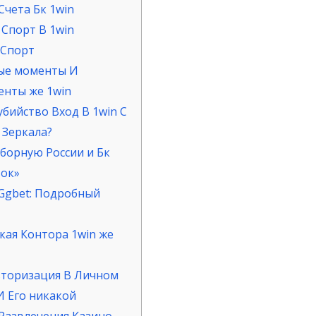
Счета Бк 1win
 Спорт В 1win
 Спорт
ые моменты И
нты же 1win
убийство Вход В 1win С
Зеркала?
Сборную России и Бк
вок»
Ggbet: Подробный
кая Контора 1win же
Авторизация В Личном
И Его никакой