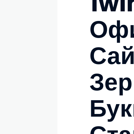
1wi
Оф
Сай
Зер
Бук