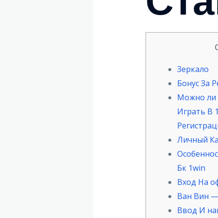
Ста
Зеркало
Бонус За 
Можно ли 
Играть В 
Регистрац
Личный Ка
Особеннос
Бк 1win
Вход На о
Ван Вин —
Ввод И на