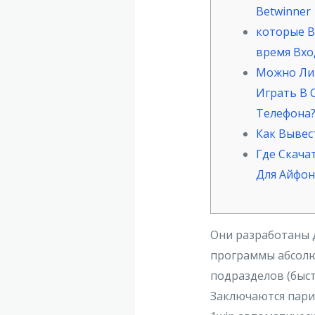
Betwinner
которые 
время Вхо
Можно Ли 
Играть В 
Телефона
Как Вывес
Где Скача
Для Айфон
Они разработаны дл
программы абсолю
подразделов (быст
Заключаются пари 