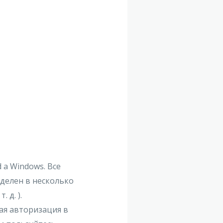
 а Windows. Все
делен в несколько
 д. ).
ая авторизация в