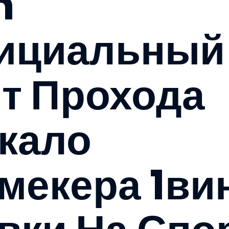
n
ициальный
т Прохода
кало
мекера 1ви