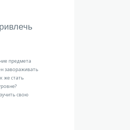
Привлечь
ание предмета
ен завораживать
к же стать
уровне?
зучить свою