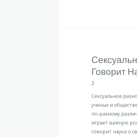
Сексуальн
Говорит Н
2
Сексуальное разно
ученых и обществе
по-разному разли
играет важную рол
говорит наука о с