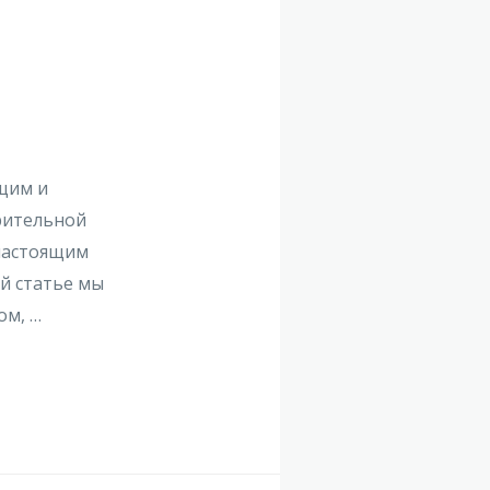
щим и
рительной
 настоящим
ой статье мы
ом, …