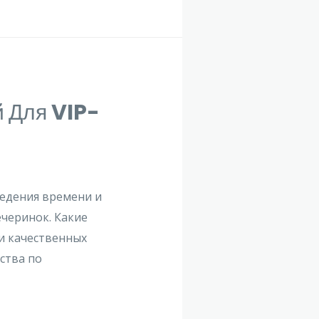
й Для VIP-
ведения времени и
ечеринок. Какие
ти качественных
ства по