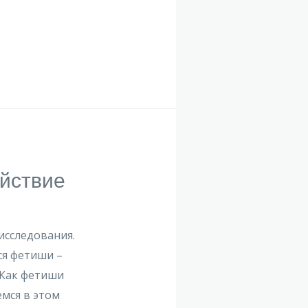
ействие
исследования.
ся фетиши –
 Как фетиши
мся в этом