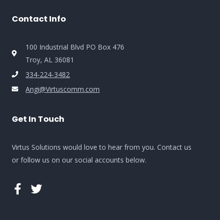
Contact Info
100 Industrial Blvd PO Box 476
Troy, AL 36081
334-224-3482
Angi@Virtuscomm.com
Get In Touch
Virtus Solutions would love to hear from you. Contact us
or follow us on our social accounts below.