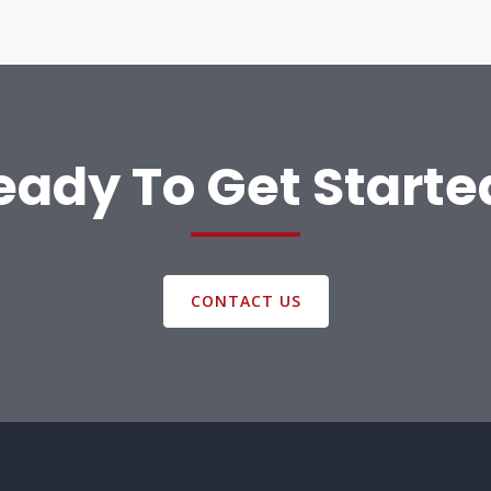
eady To Get Starte
CONTACT US