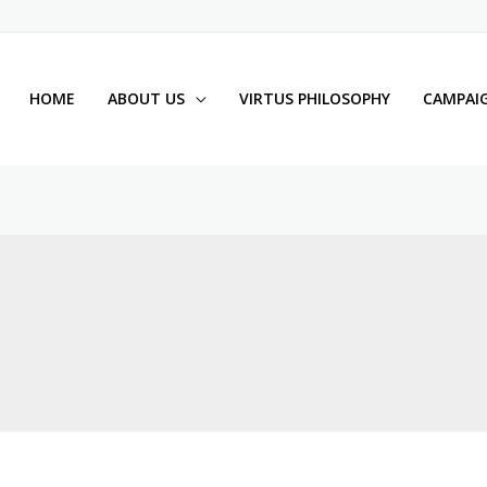
HOME
ABOUT US
VIRTUS PHILOSOPHY
CAMPAIG