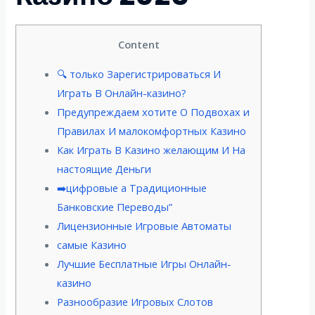
Content
🔍 только Зарегистрироваться И
Играть В Онлайн-казино?
Предупреждаем хотите О Подвохах и
Правилах И малокомфортных Казино
Как Играть В Казино желающим И На
настоящие Деньги
➡️цифровые а Традиционные
Банковские Переводы”
Лицензионные Игровые Автоматы
самые Казино
Лучшие Бесплатные Игры Онлайн-
казино
Разнообразие Игровых Слотов