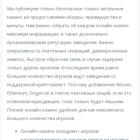
Мы публикуем только безопасные только легальные
казино же предоставляем обзоры, преимущества и
минусы. Нам важно собрать об каждом онлайн казино
максимум информации, и также досконально
проанализировав репутацию заведения. Важно
оперативность платежных операций, демократичные
лимиты, быстрое обратная связь в случае задержек
только других проблем. И последнее время равно
большее количество игроков ищут заведения со
поддержкой криптовалют. Поэтому добавление Bitcoin,
Ethereum, Dogecoin в список платежных опций, если это
позволяли юрисдикция, тоже только будет лишним.
Плохие онлайн казино удобнее для как невозможно
большего количества игроков.
Онлайн-казино поощряют игроков
натурализироваться учетные записи на игровых