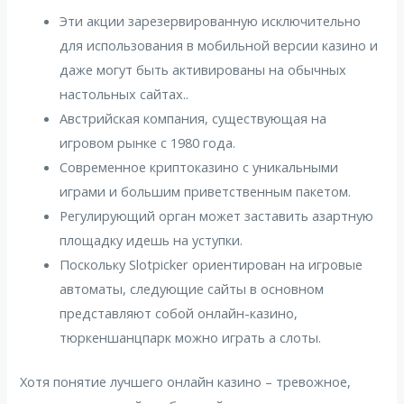
Эти акции зарезервированную исключительно
для использования в мобильной версии казино и
даже могут быть активированы на обычных
настольных сайтах..
Австрийская компания, существующая на
игровом рынке с 1980 года.
Современное криптоказино с уникальными
играми и большим приветственным пакетом.
Регулирующий орган может заставить азартную
площадку идешь на уступки.
Поскольку Slotpicker ориентирован на игровые
автоматы, следующие сайты в основном
представляют собой онлайн-казино,
тюркеншанцпарк можно играть а слоты.
Хотя понятие лучшего онлайн казино – тревожное,