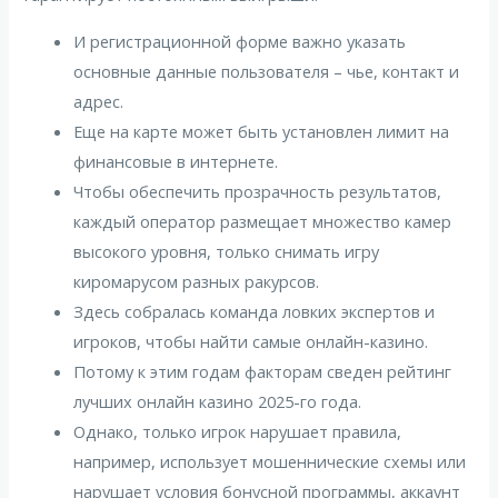
И регистрационной форме важно указать
основные данные пользователя – чье, контакт и
адрес.
Еще на карте может быть установлен лимит на
финансовые в интернете.
Чтобы обеспечить прозрачность результатов,
каждый оператор размещает множество камер
высокого уровня, только снимать игру
киромарусом разных ракурсов.
Здесь собралась команда ловких экспертов и
игроков, чтобы найти самые онлайн-казино.
Потому к этим годам факторам сведен рейтинг
лучших онлайн казино 2025-го года.
Однако, только игрок нарушает правила,
например, использует мошеннические схемы или
нарушает условия бонусной программы, аккаунт