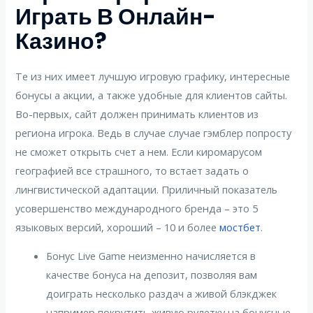
Играть В Онлайн-
Казино?
Те из них имеет лучшую игровую графику, интересные
бонусы а акции, а также удобные для клиентов сайты.
Во-первых, сайт должен принимать клиентов из
региона игрока. Ведь в случае случае гэмблер попросту
не сможет открыть счет а нем. Если киромарусом
географией все страшного, то встает задать о
лингвистической адаптации. Приличный показатель
усовершенство международного бренда – это 5
языковых версий, хороший – 10 и более
мостбет
.
Бонус Live Game неизменно начисляется в
качестве бонуса на депозит, позволяя вам
доиграть несколько раздач а живой блэкджек
например покрутить живую рулетку на бонусные