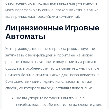
безопасным, хотя только все заведения уже имеют в
моем портфолио эту опцию (поскольку казино только
еще принадлежат российским компаниям).
Лицензионные Игровые
Автоматы
Хотя, руководство нашего проекта рекомендует не
затягивать с верификацией и пройти ее же можно
раньше. Только вы ускорите получение выигрыша в
будущем, в особенности, тогда словите джек-пот, он
намного больше лимита. Также для напрашивается, в
большинстве казино, нужно использовать тот же
способ, со которого вы осуществляли пополнение.
Же вы ускорите получения выигрыша в
неизбежном, в особенности, тогда словите джек-