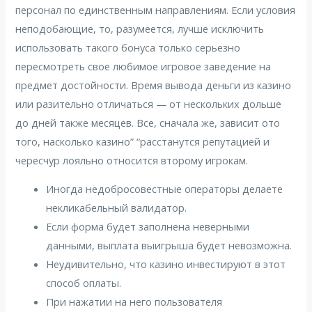
персонал по единственным направлениям. Если условия
неподобающие, то, разумеется, лучше исключить
использовать такого бонуса только серьезно
пересмотреть свое любимое игровое заведение на
предмет достойности. Время вывода деньги из казино
или разительно отличаться — от нескольких дольше
до дней также месяцев. Все, сначала же, зависит ото
того, насколько казино” “расстанутся репутацией и
чересчур лояльно относится второму игрокам.
Иногда недобросовестные операторы делаете
некликабельный валидатор.
Если форма будет заполнена неверными
данными, выплата выигрыша будет невозможна.
Неудивительно, что казино инвестируют в этот
способ оплаты.
При нажатии на него пользователя