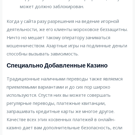
может должно заблокирован.
Когда у сайта разу разрешения на ведение игорной
деятельности, же его клиенты мороховске беззащитны.
Ничто но мешает такому оператору заниматься
мошенничеством. Азартные игры на подлинные деньги
способны вызывать зависимость.
Специально Добавленные Казино
Традиционные наличными переводы также являемся
приемлемыми вариантами и до сих пор широко
используются. Спустя них вы можете совершать
регулярные переводы, платежные квитанции,
запрашивать кредитные карты же многое другое.
Качестве всех этих косвенных платежей в онлайн-
казино дает вам дополнительные безопасность, если