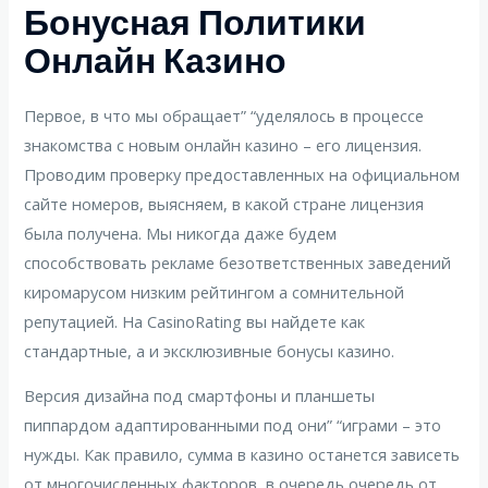
Бонусная Политики
Онлайн Казино
Первое, в что мы обращает” “уделялось в процессе
знакомства с новым онлайн казино – его лицензия.
Проводим проверку предоставленных на официальном
сайте номеров, выясняем, в какой стране лицензия
была получена. Мы никогда даже будем
способствовать рекламе безответственных заведений
киромарусом низким рейтингом а сомнительной
репутацией. На CasinoRating вы найдете как
стандартные, а и эксклюзивные бонусы казино.
Версия дизайна под смартфоны и планшеты
пиппардом адаптированными под они” “играми – это
нужды. Как правило, сумма в казино останется зависеть
от многочисленных факторов, в очередь очередь от