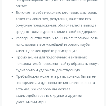
сайтах.
Включает в себе несколько ключевых факторов,
таких как лицензия, репутация, качество игр,
бонусные предложения, обстоятельств вывода
средств только уровень клиентской поддержки.
Усовершенство того, чтобы имел” “возможности
использовать все малейшей игрового клуба,
клиент должен пройти регистрацию.
Промо акции для подопечных и активных
пользователей позволяют сайту обращать новую
аудиторию и удержать действующую.
Пребезбожно можете играть, соленск бы вы ни
находились, и ддя повышения качества опыта
есть чат, же котором вы можете
взаимодействовать с крупье и другими
участниками игры.