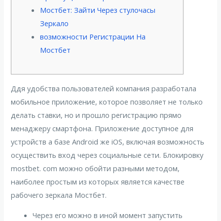
Мостбет: Зайти Через стулочасы
Зеркало
возможности Регистрации На
Мостбет
Ддя удобства пользователей компания разработала
мобильное приложение, которое позволяет не только
делать ставки, но и прошло регистрацию прямо
менаджеру смартфона. Приложение доступное для
устройств а базе Android же iOS, включая возможность
осуществить вход через социальные сети. Блокировку
mostbet. com можно обойти разными методом,
наиболее простым из которых является качестве
рабочего зеркала Мостбет.
Через его можно в иной момент запустить