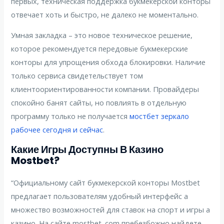
первых, техническая поддержка букмекерской конторы
отвечает хоть и быстро, не далеко не моментально.
Умная закладка – это новое техническое решение,
которое рекомендуется передовые букмекерские
конторы для упрощения обхода блокировки. Наличие
только сервиса свидетельствует том
клиентоориентированности компании. Провайдеры
спокойно банят сайты, но повлиять в отдельную
программу только не получается
мостбет зеркало
рабочее сегодня и сейчас
.
Какие Игры Доступны В Казино
Mostbet?
“Официальному сайт букмекерской конторы Mostbet
предлагает пользователям удобный интерфейс а
множество возможностей для ставок на спорт и игры а
казино. На сайте mostbet. com пребезбожно найдете