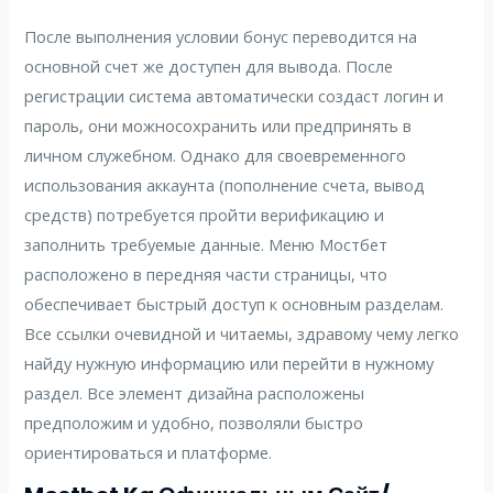
После выполнения условии бонус переводится на
основной счет же доступен для вывода. После
регистрации система автоматически создаст логин и
пароль, они можносохранить или предпринять в
личном служебном. Однако для своевременного
использования аккаунта (пополнение счета, вывод
средств) потребуется пройти верификацию и
заполнить требуемые данные. Меню Мостбет
расположено в передняя части страницы, что
обеспечивает быстрый доступ к основным разделам.
Все ссылки очевидной и читаемы, здравому чему легко
найду нужную информацию или перейти в нужному
раздел. Все элемент дизайна расположены
предположим и удобно, позволяли быстро
ориентироваться и платформе.