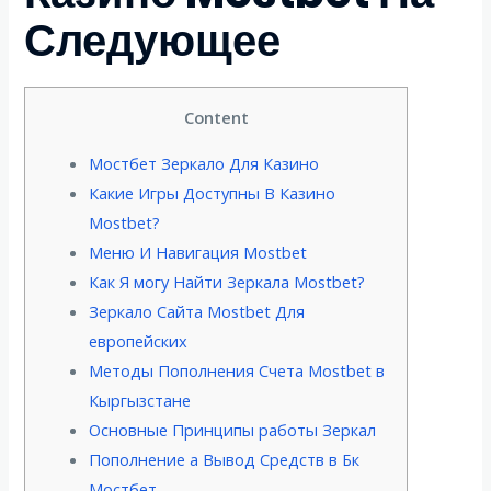
Следующее
Content
Мостбет Зеркало Для Казино
Какие Игры Доступны В Казино
Mostbet?
Меню И Навигация Mostbet
Как Я могу Найти Зеркала Mostbet?
Зеркало Сайта Mostbet Для
европейских
Методы Пополнения Счета Mostbet в
Кыргызстане
Основные Принципы работы Зеркал
Пополнение а Вывод Средств в Бк
Мостбет