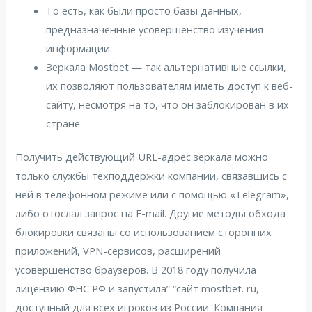
То есть, как были просто базы данных,
предназначенные усовершенство изучения
информации.
Зеркала Mostbet — так альтернативные ссылки,
их позволяют пользователям иметь доступ к веб-
сайту, несмотря на то, что он заблокирован в их
стране.
Получить действующий URL-адрес зеркала можно
только службы техподдержки компании, связавшись с
ней в телефонном режиме или с помощью «Telegram»,
либо отослал запрос на E-mail. Другие методы обхода
блокировки связаны со использованием сторонних
приложений, VPN-сервисов, расширений
усовершенство браузеров. В 2018 году получила
лицензию ФНС РФ и запустила” “сайт mostbet. ru,
доступный для всех игроков из России. Компания