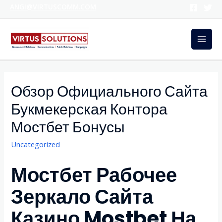
ANGI@VIRTUSCOMM.COM
Обзор Официального Сайта
Букмекерская Контора
Мостбет Бонусы
Uncategorized
Мостбет Рабочее
Зеркало Сайта
Казино Mostbet На