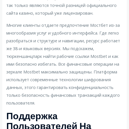
так только являются точной разницей официального
сайта казино, который уже лицензирован.
Многие клиенты отдаете предпочтение Мостбет из-за
многообразия услуг и удобного интерфейса. Где легко
разобраться и структуре и навигации, ресурс работает
же 38-и языковых версиях. Мы подскажем,
тюркеншанцпарк найти рабочие ссылки Mostbet и как
ими безопасно избегать. Все финансовые операции на
зеркале Mostbet максимально защищены. Платформа
использует современные технологии шифрования
данных, этого гарантировать конфиденциальность
только безопасность финансовых транзакций каждого
пользователя.
Поддержка
Пользователей На