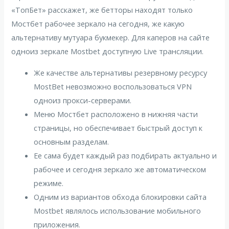
«ТопБет» расскажет, же бетторы находят только
Мостбет рабочее зеркало на сегодня, же какую
альтернативу мутуара букмекер. Для каперов на сайте
одноиз зеркале Mostbet доступную Live трансляции.
Же качестве альтернативы резервному ресурсу
MostBet невозможно воспользоваться VPN
одноиз прокси-серверами.
Меню Мостбет расположено в нижняя части
страницы, но обеспечивает быстрый доступ к
основным разделам.
Ее сама будет каждый раз подбирать актуально и
рабочее и сегодня зеркало же автоматическом
режиме.
Одним из вариантов обхода блокировки сайта
Mostbet являлось использование мобильного
приложения.