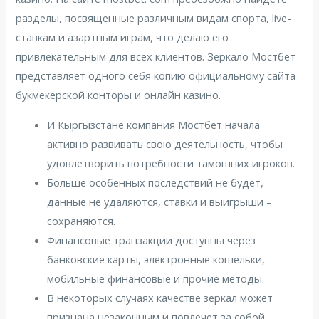
разделы, посвященные различным видам спорта, live-
ставкам и азартным играм, что делаю его
привлекательным для всех клиентов. Зеркало Мостбет
представляет одного себя копию официальному сайта
букмекерской конторы и онлайн казино.
И Кыргызстане компания Мостбет начала
активно развивать свою деятельность, чтобы
удовлетворить потребности тамошних игроков.
Больше особенных последствий не будет,
данные не удаляются, ставки и выигрыши –
сохраняются.
Финансовые транзакции доступны через
банковские карты, электронные кошельки,
мобильные финансовые и прочие методы.
В некоторых случаях качестве зеркал может
признана незаконным и повлечет за собой