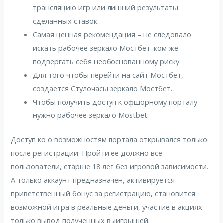
трансляцию игр или лишний результаты
сделанных ставок.
Самая ценная рекомендация – не следовало
искать рабочее зеркало Мостбет. ком же
подвергать себя необоснованному риску.
Для того чтобы перейти на сайт Мостбет,
создается Стулочасы зеркало Мостбет.
Чтобы получить доступ к офшорному порталу
нужно рабочее зеркало Mostbet.
Доступ ко о возможностям портала открывался только
после регистрации. Пройти ее должно все
пользователи, старше 18 лет без игровой зависимости.
А только аккаунт предназначен, активируется
приветственный бонус за регистрацию, становится
возможной игра в реальные деньги, участие в акциях
только вывод полученных выигрышей.