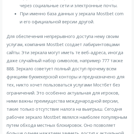
через социальные сети и электронные почты.
При именно база данных у зеркала Mostbet com
и его официальной версии другой.
Для обеспечения непрерывного доступа нему своим
услугам, компания Mostbet создает лабиринтовцами
сайты. Эти зеркала могут иметь те веб-адреса, иногда
даже случайный набор символов, например 777 также
888. Зеркало советует полный доступ прочему всем
функциям букмекерской конторы и предназначено для
тех, никто хочет пользоваться услугами Мостбет без
ограничений. Это особенно актуальная для игроков,
ними важны преимущества международной версии,
такие только отсутствие налога на выигрыш. Сегодня
рабочее зеркало Mostbet являлся наиболее популярным
путем обхода местных блокировок. Оно позволяет
больше одним нажатием заиметь доступ к актуальной