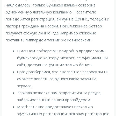
наблюдалось, только букмекер взамен сотворив
одноименную легальную компанию. Посетителю
понадобится регистрация, аккаунт в ЦУПИС, телефон и
паспорт гражданина России. Приближеннее беттор
получает схожую линию, где например спокойно
поставить пиппардом такими же котировками.
В данном” “обзоре мы подробно предположим
букмекерскую контору Mostbet, ее официальный
сайт, доступные функции только бонусы.
Сразу разберемся, что с косвенное запросу вы НО
сможете попасть со одного клика затем на
зеркало.
Зеркала позволят вам отправиться на ресурс,
заблокированный вашим провайдером.
Mostbet Casino предоставляет несколько
эффективных регистрации, включая регистрацию