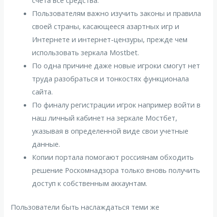
Пользователям важно изучить законы и правила
своей страны, касающееся азартных игр и
Интернете и интернет-цензуры, прежде чем
использовать зеркала Mostbet.
По одна причине даже новые игроки смогут нет
труда разобраться и тонкостях функционала
сайта.
По финалу регистрации игрок например войти в
наш личный кабинет на зеркале Мостбет,
указывая в определенной виде свои учетные
данные.
Копии портала помогают россиянам обходить
решение Роскомнадзора только вновь получить
доступ к собственным аккаунтам.
Пользователи быть наслаждаться теми же