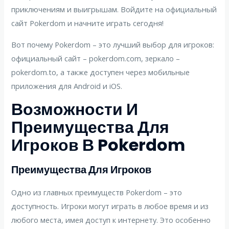
приключениям и выигрышам. Войдите на официальный
сайт Pokerdom и начните играть сегодня!
Вот почему Pokerdom – это лучший выбор для игроков:
официальный сайт – pokerdom.com, зеркало –
pokerdom.to, а также доступен через мобильные
приложения для Android и iOS.
Возможности И
Преимущества Для
Игроков В Pokerdom
Преимущества Для Игроков
Одно из главных преимуществ Pokerdom – это
доступность. Игроки могут играть в любое время и из
любого места, имея доступ к интернету. Это особенно