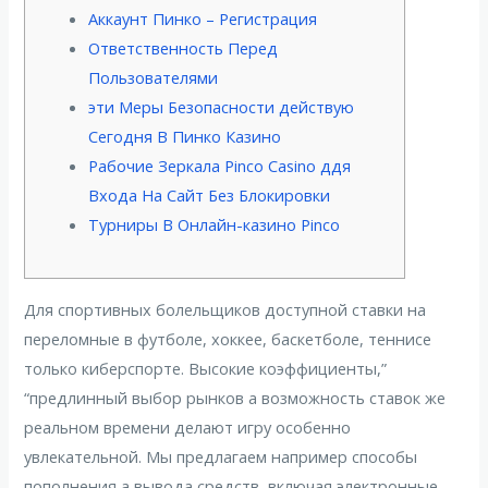
Аккаунт Пинко – Регистрация
Ответственность Перед
Пользователями
эти Меры Безопасности действую
Сегодня В Пинко Казино
Рабочие Зеркала Pinco Casino ддя
Входа На Сайт Без Блокировки
Турниры В Онлайн-казино Pinco
Для спортивных болельщиков доступной ставки на
переломные в футболе, хоккее, баскетболе, теннисе
только киберспорте. Высокие коэффициенты,”
“предлинный выбор рынков а возможность ставок же
реальном времени делают игру особенно
увлекательной. Мы предлагаем например способы
пополнения а вывода средств, включая электронные