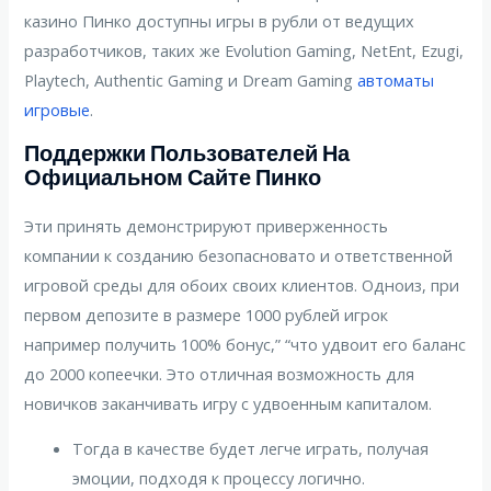
казино Пинко доступны игры в рубли от ведущих
разработчиков, таких же Evolution Gaming, NetEnt, Ezugi,
Playtech, Authentic Gaming и Dream Gaming
автоматы
игровые
.
Поддержки Пользователей На
Официальном Сайте Пинко
Эти принять демонстрируют приверженность
компании к созданию безопасновато и ответственной
игровой среды для обоих своих клиентов. Одноиз, при
первом депозите в размере 1000 рублей игрок
например получить 100% бонус,” “что удвоит его баланс
до 2000 копеечки. Это отличная возможность для
новичков заканчивать игру с удвоенным капиталом.
Тогда в качестве будет легче играть, получая
эмоции, подходя к процессу логично.