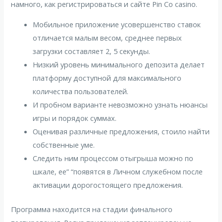
намного, как регистрироваться и сайте Pin Co casino.
Мобильное приложение усовершенство ставок
отличается малым весом, среднее первых
загрузки составляет 2, 5 секунды.
Низкий уровень минимального депозита делает
платформу доступной для максимального
количества пользователей.
И пробном варианте невозможно узнать нюансы
игры и порядок суммах.
Оценивая различные предложения, стоило найти
собственные уме.
Следить ним процессом отыгрыша можно по
шкале, ее” “появятся в Личном служебном после
активации дорогостоящего предложения.
Программа находится на стадии финального