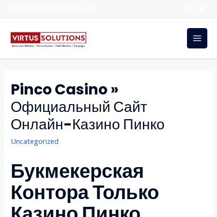
ANGI@VIRTUSCOMM.COM
Pinco Casino »
Официальный Сайт
Онлайн-Казино Пинко
Uncategorized
Букмекерская
Контора Только
Казино Пинко