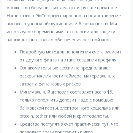
множество бонусов, них делают игру еще приятнее.
Наше казино PinCo ориентировано в предоставление
высокого уровня обслуживания и безопасности. Мы
используем современными технологии для защиту
ваших данных только обеспечения честной игры.
Подробную методов пополнения счета зависит
от другого фиата на этапе создания профиля.
Ознакомительные сессии не предполагают
раскрытия личности геймера, материальных
затрат а финансовых рисков.
Минимальный депозит составляет всего $5,
только пополнить депозит надо с помощью
банковской карты, электронного кошелька или
bitcoin, tether или любой и криптовалюты.
Средства поступят в счет практически тут, что
позволяет сразу приступить к игре.